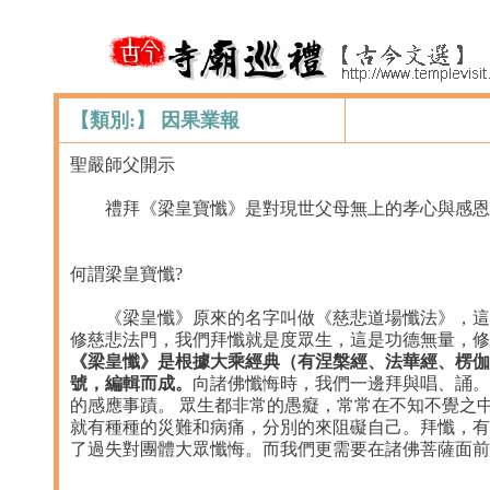
【類別:】 因果業報
聖嚴師父開示
禮拜《梁皇寶懺》是對現世父母無上的孝心與感恩，
何謂梁皇寶懺?
《梁皇懺》原來的名字叫做《慈悲道場懺法》，這是
修慈悲法門，我們拜懺就是度眾生，這是功德無量，修
《梁皇懺》是根據大乘經典（有涅槃經、法華經、楞伽
號，編輯而成。
向諸佛懺悔時，我們一邊拜與唱、誦。
的感應事蹟。 眾生都非常的愚癡，常常在不知不覺之
就有種種的災難和病痛，分別的來阻礙自己。拜懺，有
了過失對團體大眾懺悔。而我們更需要在諸佛菩薩面前