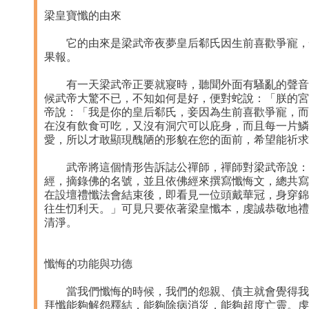
梁皇寶懺的由來
它的由來是梁武帝夜夢皇后郗氏因生前喜歡爭寵，性
果報。
有一天梁武帝正要就寢時，聽聞外面有騷亂的聲音，
候武帝大驚不已，不知如何是好，便對蛇說：「朕的宮
帝說：「我是你的皇后郗氏，妾因為生前喜歡爭寵，而
在沒有飲食可吃，又沒有洞穴可以庇身，而且每一片鱗
愛，所以才敢顯現醜陋的形貌在您的面前，希望能祈
武帝將這個情形告訴誌公禪師，禪師對梁武帝說：
經，摘錄佛的名號，並且依佛經來撰寫懺悔文，總共寫
在設壇禮懺法會結束後，即看見一位頭戴華冠，身穿錦
往生忉利天。」可見只要依著梁皇懺本，虔誠恭敬地禮
清淨。
懺悔的功能與功德
當我們懺悔的時候，我們的怨親、債主就會覺得我們
拜懺能夠解怨釋結，能夠除病消災，能夠超度亡靈。虔