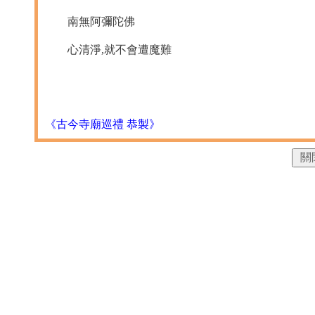
南無阿彌陀佛
心清淨,就不會遭魔難
《古今寺廟巡禮 恭製》