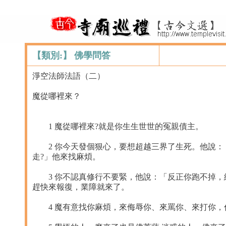
【類別:】 佛學問答
淨空法師法語（二）
魔從哪裡來？
1 魔從哪裡來?就是你生生世世的冤親債主。
2 你今天發個狠心，要想超越三界了生死。他說：「
走?」他來找麻煩。
3 你不認真修行不要緊，他說：「反正你跑不掉，
趕快來報復，業障就來了。
4 魔有意找你麻煩，來侮辱你、來罵你、來打你，