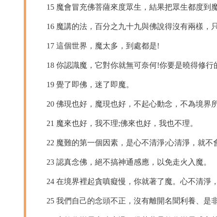
15 魔會冒充佛菩薩來度眾生，結果把眾生都度到
16 魔講的法，百分之九十九與佛說得沒有兩樣，只
17 這個世界，魔太多，到處都是!
18 你認識魔，它對你就無可奈何!你要是曉得修行
19 覺了即佛，迷了即魔。
20 佛現也好，魔現也好，不起心動念，不為境界
21 魔來也好，我不理;佛來也好，我也不理。
22 魔難的第一個因素，是心不清淨;心清淨，就不
23 認真念佛，絕不搞神通感應，以免走火入魔。
24 在境界裡起貪嗔癡慢，你就著了魔。心不清淨
25 我們自己的念頭不正，沒有離開名聞利養、是