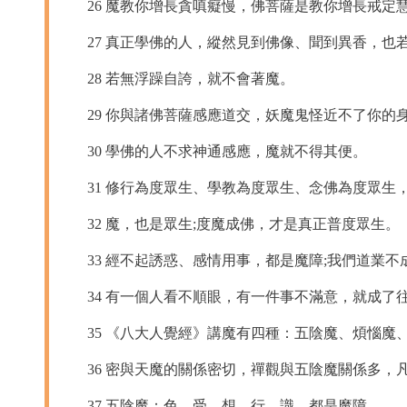
26 魔教你增長貪嗔癡慢，佛菩薩是教你增長戒定
27 真正學佛的人，縱然見到佛像、聞到異香，也
28 若無浮躁自誇，就不會著魔。
29 你與諸佛菩薩感應道交，妖魔鬼怪近不了你的
30 學佛的人不求神通感應，魔就不得其便。
31 修行為度眾生、學教為度眾生、念佛為度眾生，
32 魔，也是眾生;度魔成佛，才是真正普度眾生。
33 經不起誘惑、感情用事，都是魔障;我們道業不
34 有一個人看不順眼，有一件事不滿意，就成了
35 《八大人覺經》講魔有四種：五陰魔、煩惱魔
36 密與天魔的關係密切，禪觀與五陰魔關係多，
37 五陰魔：色、受、想、行、識，都是魔障。