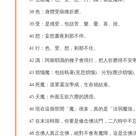
38 色：身體受病痛折磨。
39 受：是感受，包括苦、樂、憂、喜、捨。
40 想：妄想晝夜剎那不停。
41 行：色、受、想，剎那不住。
42 識：阿賴耶識的種子會現行，把人折磨得不安
43 煩惱魔：包括執著(見思煩惱)、分別(塵沙煩惱)
44 死魔：道業還沒學成，生命就結束。
45 天魔：外面五欲六塵的誘惑。
46 現在這個世間「魔」很多，真的是「法弱魔強」
47 在末法時期，你要是修念佛法門，二六時中不忘
48 念佛人真正念佛，絕對不會有魔障，這是念佛