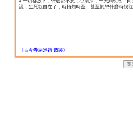
4 一切都放下，什麼都不想，心清淨，一天到晚念「
說，生死就自在了，就預知時至，甚至於想什麼時候往
《古今寺廟巡禮 恭製》