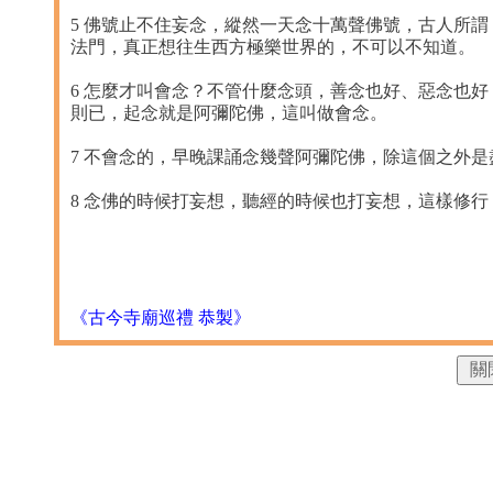
5 佛號止不住妄念，縱然一天念十萬聲佛號，古人所
法門，真正想往生西方極樂世界的，不可以不知道。
6 怎麼才叫會念？不管什麼念頭，善念也好、惡念也
則已，起念就是阿彌陀佛，這叫做會念。
7 不會念的，早晚課誦念幾聲阿彌陀佛，除這個之外
8 念佛的時候打妄想，聽經的時候也打妄想，這樣修
《古今寺廟巡禮 恭製》