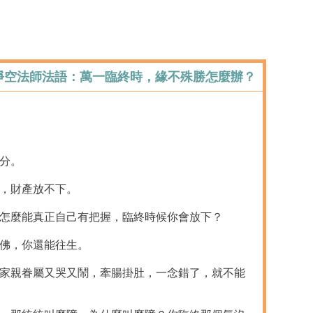
 淨空法師法語：萬一臨終時，緣不殊勝怎麼辦？
分。
下，財產放不下。
你怎麼能真正自己有把握，臨終時候你會放下？
念佛，你還能往生。
，家親眷屬又哭又鬧，牽腸掛肚，一念錯了，就不能