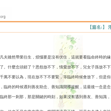
【篇名:】
，凡夫雖然帶業往生，煩惱要是沒有伏住，這就要看臨命終時的緣
不了。什麼念頭錯了？恩怨放不下，情愛放不下，兒女子孫放不
。千萬不要以為，現在放不下不要緊，等臨終時候會放下，但是
勝，臨終的時候遇到善友助念、善知識開導提醒，這最後一念是
在臨終那一剎那，那是關鍵的時刻，如果沒有遇到善友、善知識