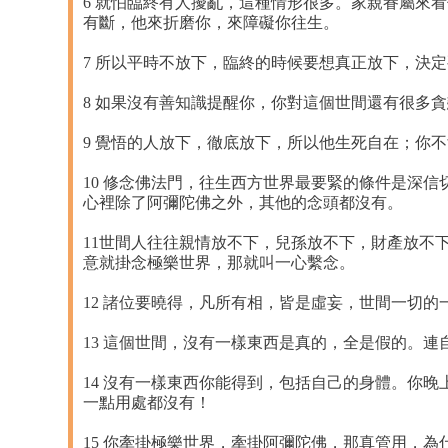
6 就怕臨終有人擾亂，這種情形很多。家親眷屬來
有斷，他來折磨你，來障礙你往生。
7 所以平時不放下，臨終的時候要想真正放下，決
8 如果沒有善知識提醒你，你對這個世間還有很多
9 覺悟的人放下，徹底放下，所以他生死自在；你
10 修念佛法門，往生西方世界最要緊的條件是深
心裡除了阿彌陀佛之外，其他的念頭都沒有。
11世間人往往親情放不下，兒孫放不下，財產放不
意就掛念極樂世界，那就叫一心繫念。
12 諸位要曉得，凡所有相，皆是虛妄，世間一切
13 這個世間，沒有一樣東西是真的，全是假的。
14 沒有一樣東西你能得到，包括自己的身體。你
一點用處都沒有！
15 你牽掛極樂世界，牽掛阿彌陀佛，那真管用，