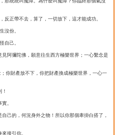
說，那統統叫魔障。為什麼叫魔障？你臨終那個氣沒
了，反正帶不去，算了，一切放下，這才能成功。
生沒份。
怪自己。
意見阿彌陀佛，願意往生西方極樂世界；一心繫念是
念；你財產放不下，你把財產換成極樂世界，一心一
到！
事實。
是自己的，何況身外之物！所以你那個牽掛白搭了，
身來接引你。