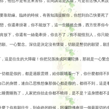
看你，他也不是有意來害你，世間講這是人情，可是在念佛人來
定要靠助緣。臨終的時候，有善知識提醒你，你想到自己快要死
貪戀，你還牽掛著，你不能放下，這一生雖然念佛，西方世界你今
不肯放下，你還有一絲毫牽掛，你去不了，你不能怪別人，你只能
信切願、一心繫念。深信是決定沒有懷疑，切願是懇切的願望，願
下，這是往生的大障礙！你把兒孫換成阿彌陀佛，那就是一心繫
的一切都是假的，都是過眼雲煙，給你眼睛看一下，你什麼都得不
連自己的身體，連自己思惟想像那個心都是假的，都得不到，這是
晚上睡覺睡熟了，人家把你抬走你都不曉得，是不是？這身體都不
為什麼？你有願往生，到命終的時候，阿彌陀佛會現一個最親切的