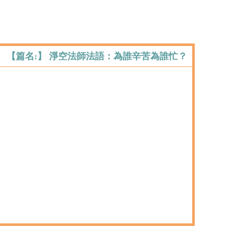
【篇名:】 淨空法師法語：為誰辛苦為誰忙？