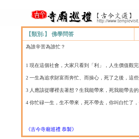
【類別:】 佛學問答
為誰辛苦為誰忙？
1 現在這個社會，大家只看到「利」，人生價值觀
2 一生為追求財富而奔忙、而操心，死了之後，這
3 人應該從哪裡去著想？生我能帶來，死我能帶去
4 你忙碌一生，生不帶來，死不帶去，你叫白忙了
《古今寺廟巡禮 恭製》