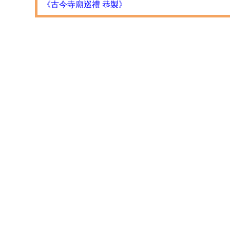
《古今寺廟巡禮 恭製》