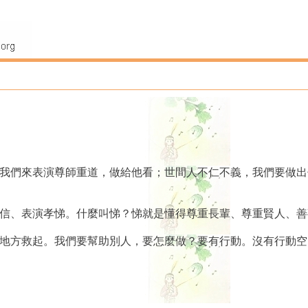
，我們來表演尊師重道，做給他看；世間人不仁不義，我們要做
忠信、表演孝悌。什麼叫悌？悌就是懂得尊重長輩、尊重賢人、
些地方救起。我們要幫助別人，要怎麼做？要有行動。沒有行動