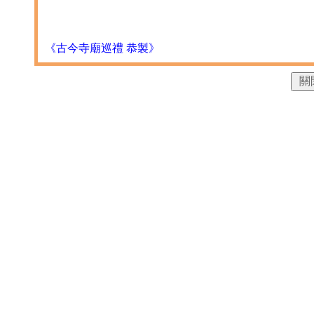
《古今寺廟巡禮 恭製》