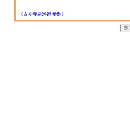
《古今寺廟巡禮 恭製》