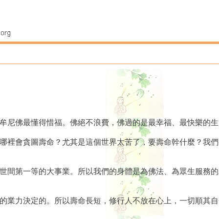
迦牟尼佛最懂得惜福。佛絕不浪費，佛過的是最幸福、最快樂的
們哪裡會貪圖壽命？尤其是這個世界太苦了，要壽命幹什麼？我
出世間第一等的大事業。所以我們的身體是為佛法、為眾生服務
己的業力決定的。所以壽命長短，修行人不放在心上，一切順其