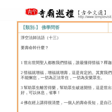
【類別:】 佛學問答
淨空法師法語（十三）
要壽命幹什麼？
1 世出世間聖人都教我們惜福，誰最懂得惜福？釋
2 惜福就增福，增福就增壽，這是肯定的。其實我
不能懈怠，一切為正法常住，一切為安樂眾生。
3 幫助眾生離苦得樂，幫助眾生破迷開悟，這是世
好，可以休息，省事！
4 佛在經上講得很清楚，一個人的壽命長短，是自