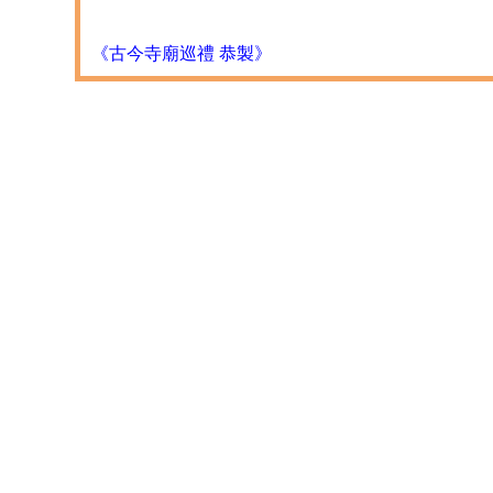
《古今寺廟巡禮 恭製》