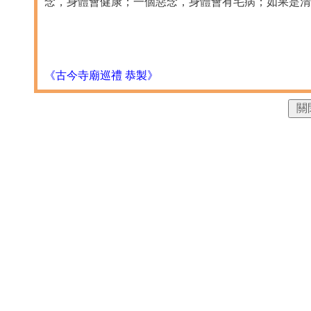
念，身體會健康；一個惡念，身體會有毛病；如果是清
《古今寺廟巡禮 恭製》