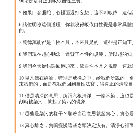
彌陀佛是真正的皈依自性三寶。
5 如果口念彌陀，心裡面還打妄想，這不叫皈依，這
6 諸位明瞭這個道理，你就曉得皈依自性覺是非常具
的。
7 萬德萬能都是自性本具，本來具足的，這些是正知
8 我們現在起心動念，違背了本性的規範，所以起的
9 我們今天從錯誤回過頭來，依自性本具之規範，這
10 舉凡佛在經論，特別是戒律之中，給我們所說的
束我們的，而是教我們回到自性法寶，得真正的清涼自
11 僧是清淨的意思，所謂六根清淨，一塵不染，這
刻就被染污，就起了染污的現象。
12 哪些是染污的樣子？順著自己意思就起貪心，貪
13 真心離念，貪嗔癡慢這些念頭決定沒有。清淨心