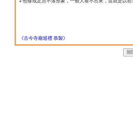
4 他修戒定慧不落形象，一般人看不出來，這就是以
《古今寺廟巡禮 恭製》