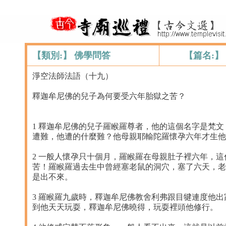
【類別:】 佛學問答
【篇名:
淨空法師法語（十九）
釋迦牟尼佛的兒子為何要受六年胎獄之苦？
1 釋迦牟尼佛的兒子羅睺羅尊者，他的這個名字是梵
遭難，他遭的什麼難？他母親耶輸陀羅懷孕六年才生他
2 一般人懷孕只十個月，羅睺羅在母親肚子裡六年，
苦！羅睺羅過去生中曾經塞老鼠的洞穴，塞了六天，老
是出不來。
3 羅睺羅九歲時，釋迦牟尼佛教舍利弗跟目犍連度他
到他天天玩耍，釋迦牟尼佛曉得，玩耍裡頭他修行。