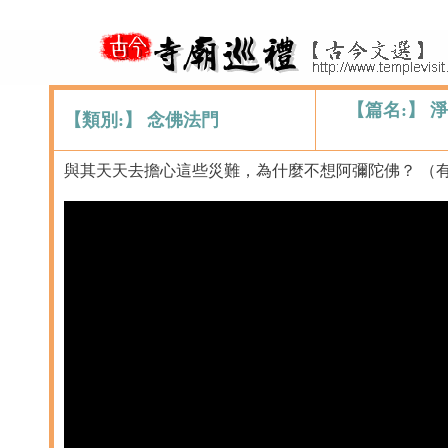
【篇名:】
【類別:】 念佛法門
與其天天去擔心這些災難，為什麼不想阿彌陀佛？ （