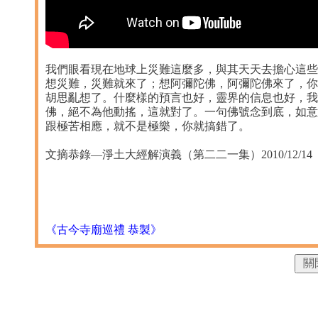
我們眼看現在地球上災難這麼多，與其天天去擔心這些
想災難，災難就來了；想阿彌陀佛，阿彌陀佛來了，你
胡思亂想了。什麼樣的預言也好，靈界的信息也好，我
佛，絕不為他動搖，這就對了。一句佛號念到底，如意
跟極苦相應，就不是極樂，你就搞錯了。
文摘恭錄—淨土大經解演義（第二二一集）2010/12/14 檔名
《古今寺廟巡禮 恭製》