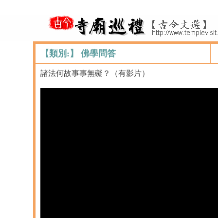
【類別:】 佛學問答
諸法何故事事無礙？（有影片）