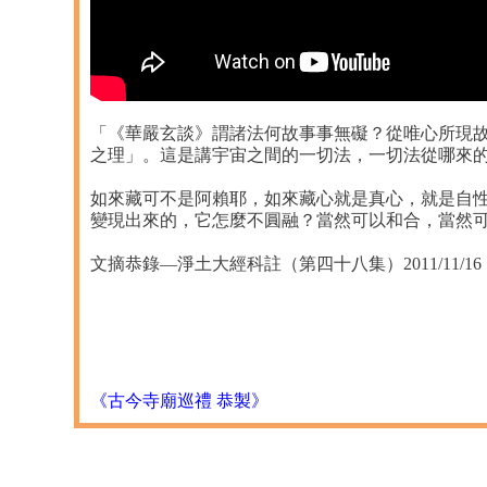
「《華嚴玄談》謂諸法何故事事無礙？從唯心所現
之理」。這是講宇宙之間的一切法，一切法從哪來
如來藏可不是阿賴耶，如來藏心就是真心，就是自
變現出來的，它怎麼不圓融？當然可以和合，當然
文摘恭錄—淨土大經科註（第四十八集）2011/11/16 檔名
《古今寺廟巡禮 恭製》