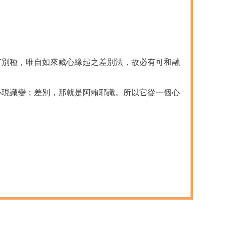
有別種，唯自如來藏心緣起之差別法，故必有可和融
心現識變；差別，那就是阿賴耶識。所以它從一個心