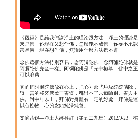
《觀經》是給我們講淨土的理論跟方法，淨土的理論是
來是佛，你現在又想作佛，怎麼能不成佛！你要不承認
來是佛，現在想作佛，無論用什麼方法都不難。
念佛這個方法特別容易，念阿彌陀佛，念阿彌陀佛就是
阿彌陀佛完全一樣。阿彌陀佛是「光中極尊，佛中之王
可以浪費。
真的把阿彌陀佛放在心上，把心裡那些垃圾統統清除，
道，善的將來感應三善道，都出不了六道輪迴。善與不
佛。對中年以上，拜佛對身體有一定的好處，拜佛是運
以心控物，心的念頭純淨純善。
文摘恭錄—淨土大經科註（第五二九集）2012/9/23 檔名：0