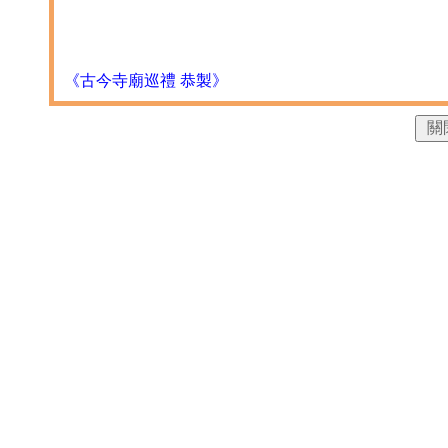
《古今寺廟巡禮 恭製》