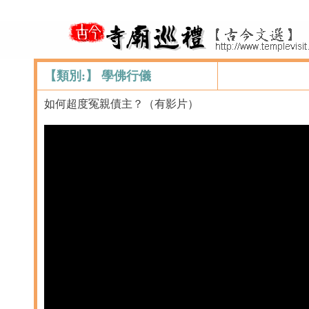
【類別:】 學佛行儀
如何超度冤親債主？（有影片）