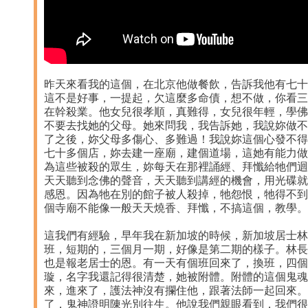
昨天來看我的這個，在北京他做餐飲，告訴我他有七十
這不是好事，一提起，欠這麼多命債，想不做，你看三
在幹殺業。他女兒很孝順，真難得，女兒很年輕，學佛
不要去找她的父母。她來問我，我告訴她，我說妳做不
了之後，妳父母多傷心、多難過！我說妳這個心發不得
七十多個店，妳去建一座廟，建個道場，這她有能力做
為這些被殺的眾生，妳每天在那裡誦經、拜懺給牠們迴
天天聽到念佛的聲音，天天聽到講經的機會，用光碟就
感恩。因為牠在別的館子被人殺掉，牠怨恨，牠得不到
個寺廟不能像一般天天燒香、拜懺，不搞這個，教學。
這我們有經驗，早年我在新加坡的時候，新加坡居士林
班，短期的，三個月一期，好像是第二期的樣子。林長
也是報老居士的恩。有一天有個班回來了，換班，四個
璇，名字我還記得很清楚，她被附體。附體的這個鬼魂
來，進來了，護法神沒有攔住他，跟著法師一起回來。
了，鬼神證明陳光別往生。他說我們親眼看到，我們很