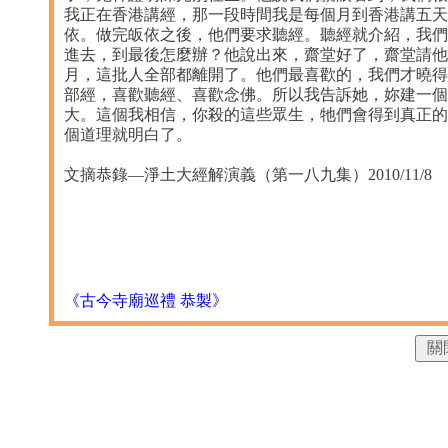
我正在香港講經，那一段時間我是每個月到香港講五天
依。做完皈依之後，他們要求聽經。聽經就介紹，我們
進去，到最後怎麼辦？他說出來，齋堂好了，齋堂請他
月，這批人全部都離開了。他們最喜歡的，我們才曉得
部經，喜歡聽經、喜歡念佛。所以我告訴她，妳建一個
大。這個我相信，你殺的這些眾生，牠們會得到真正的
個道理就明白了。
文摘恭錄—淨土大經解演義（第一八九集）2010/11/8 檔名：
《古今寺廟巡禮 恭製》