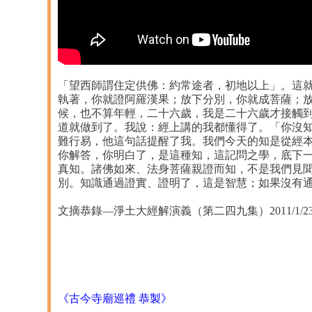
「望西師謂住定供佛：約常途者，初地以上」。這
執著，你就證阿羅漢果；放下分別，你就成菩薩；
候，也不算年輕，二十六歲，我是二十六歲才接觸
道就做到了。我說：經上講的我都懂得了。「你沒
難行易，他這句話提醒了我。我們今天的知是從經
你解答，你明白了，是這種知，這記問之學，底下
真知。諸佛如來、法身菩薩親證而知，不是我們見
別。知識通過證實、證明了，這是智慧；如果沒有
文摘恭錄—淨土大經解演義（第二四九集）2011/1/23 檔
《古今寺廟巡禮 恭製》