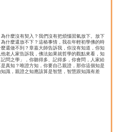
，為什麼沒有契入？我們沒有把煩惱習氣放下。放下
了為什麼還放不下？這樁事情，我在年輕初學佛的時
什麼還做不到？章嘉大師告訴我，你沒有知道，你知
以他老人家告訴我，佛法如果就哲學的觀點來看，知
「記問之學」，你聽得多、記得多，你會問，人家給
算是真知？唯證方知，你要自己親證，那你這個知是
的知識，親證之知應該算是智慧，智慧跟知識有差