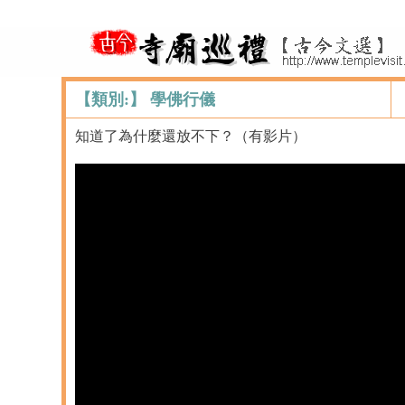
【類別:】 學佛行儀
知道了為什麼還放不下？（有影片）