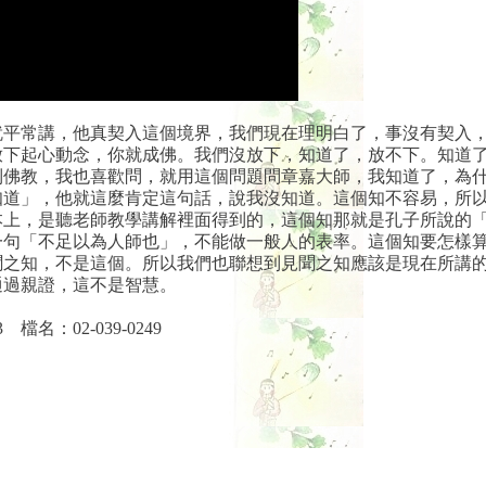
就平常講，他真契入這個境界，我們現在理明白了，事沒有契入
放下起心動念，你就成佛。我們沒放下，知道了，放不下。知道
到佛教，我也喜歡問，就用這個問題問章嘉大師，我知道了，為
知道」，他就這麼肯定這句話，說我沒知道。這個知不容易，所
本上，是聽老師教學講解裡面得到的，這個知那就是孔子所說的
一句「不足以為人師也」，不能做一般人的表率。這個知要怎樣
聞之知，不是這個。所以我們也聯想到見聞之知應該是現在所講
通過親證，這不是智慧。
名：02-039-0249