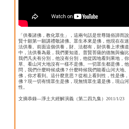
「供養諸佛，教化眾生」，這兩句話是世尊隨俗諦而說
賢十願第一願講禮敬諸佛。眾生本來是佛，他現在在迷
法供養。前面這個供養，財、法都有，財供養上求佛道
中，法供養為最，我們要知道。普賢菩薩的德無與倫比
我們凡夫有分別，他沒有分別，他從因地看到果地，你
草、看山河大地沒有一樣不是佛。一切眾生都是佛，他
問，我們什麼時候成佛？什麼時候我們能看山河大地、
佛，你才看到。這什麼意思？從相上看到性，性是佛，
佛？現一切有情眾生是佛，現無情眾生還是佛，現山河
性。
文摘恭錄—淨土大經解演義（第二四九集）2011/1/23 檔名：