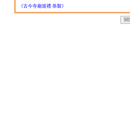
《古今寺廟巡禮 恭製》