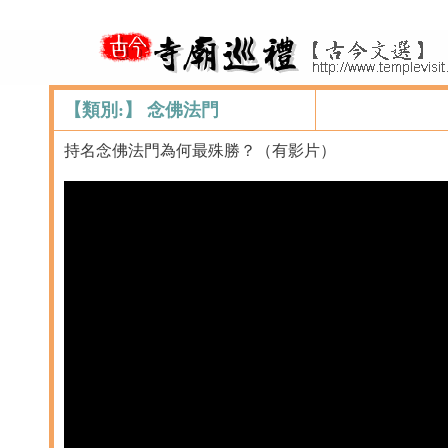
【類別:】 念佛法門
持名念佛法門為何最殊勝？（有影片）