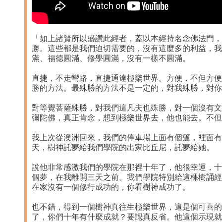
「如上諸賢所以盛讚此經者，蓋以本經持名念佛法門，
勝。這些都是我們迫切需要的，沒有這麼多的利益，我
滿、福德圓滿、修學圓滿，沒有一樣不圓滿。
直捷，不走彎路，直捷通達極樂世界。方便，不但方便
勝的方法。最殊勝的方法不是一定的，對我殊勝，對你
對等覺菩薩殊勝，對我們這凡夫也殊勝，對一個沒有文
彌陀佛，真正肯念，想到極樂世界去，他也能去。不但
我上次從澳洲回來，我們的停車場上面有個篷，裡面有
天，樹神託夢給我們學院的出家比丘尼，託夢給她。
說他非常感激我們的學院在那裡十年了，他很幸運，十
個夢，在我離開三天之前。我們學院特別給這棵樹誦經
在家沒有一個修行成功的，你看樹神成功了。
也不錯，得到一個樹神真往生極樂世界，這是個可喜的
了，你們十年有什麼成就？要認真反省。他這個示現就