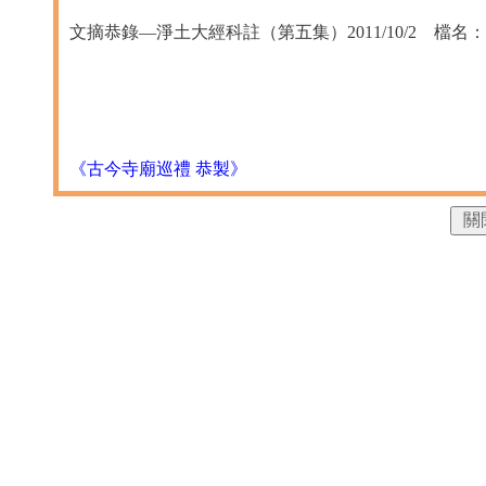
文摘恭錄—淨土大經科註（第五集）2011/10/2 檔名：02-
《古今寺廟巡禮 恭製》