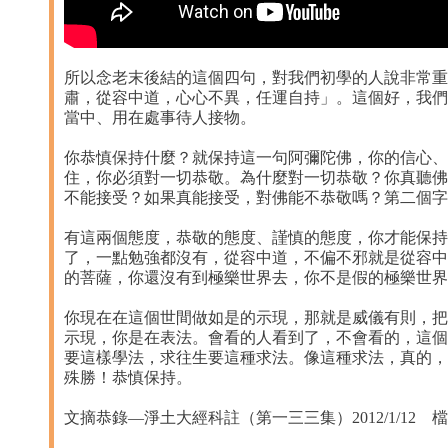
所以念老末後結的這個四句，對我們初學的人說非常重
肅，從容中道，心心不異，任運自持」。這個好，我們
當中、用在處事待人接物。
你恭慎保持什麼？就保持這一句阿彌陀佛，你的信心、
住，你必須對一切恭敬。為什麼對一切恭敬？你真聽佛
不能接受？如果真能接受，對佛能不恭敬嗎？第二個字
有這兩個態度，恭敬的態度、謹慎的態度，你才能保持
了，一點勉強都沒有，從容中道，不偏不邪就是從容中
的菩薩，你還沒有到極樂世界去，你不是假的極樂世界
你現在在這個世間做如是的示現，那就是威儀有則，把
示現，你是在表法。會看的人看到了，不會看的，這個
要這樣學法，求往生要這種求法。像這種求法，真的，
殊勝！恭慎保持。
文摘恭錄—淨土大經科註（第一三三集）2012/1/12 檔名：0