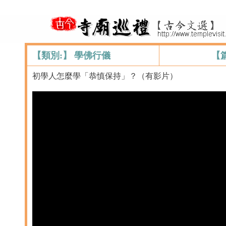
【類別:】 學佛行儀
【
初學人怎麼學「恭慎保持」？（有影片）