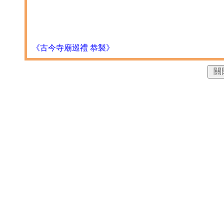
《古今寺廟巡禮 恭製》