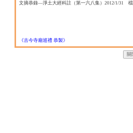
文摘恭錄—淨土大經科註（第一六八集）2012/1/31 檔名：0
《古今寺廟巡禮 恭製》