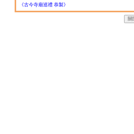
《古今寺廟巡禮 恭製》