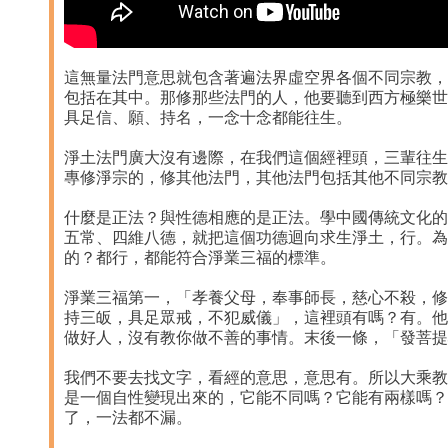
這無量法門意思就包含著遍法界虛空界各個不同宗教，
包括在其中。那修那些法門的人，他要聽到西方極樂世
具足信、願、持名，一念十念都能往生。
淨土法門廣大沒有邊際，在我們這個經裡頭，三輩往生
專修淨宗的，修其他法門，其他法門包括其他不同宗教
什麼是正法？與性德相應的是正法。學中國傳統文化的
五常、四維八德，就把這個功德迴向求生淨土，行。為
的？都行，都能符合淨業三福的標準。
淨業三福第一，「孝養父母，奉事師長，慈心不殺，修
持三皈，具足眾戒，不犯威儀」，這裡頭有嗎？有。他
做好人，沒有教你做不善的事情。末後一條，「發菩提
我們不要去找文字，看經的意思，意思有。所以大乘教
是一個自性變現出來的，它能不同嗎？它能有兩樣嗎？
了，一法都不漏。