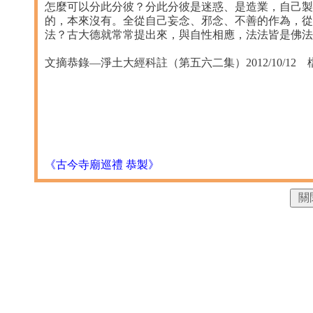
怎麼可以分此分彼？分此分彼是迷惑、是造業，自己製
的，本來沒有。全從自己妄念、邪念、不善的作為，從
法？古大德就常常提出來，與自性相應，法法皆是佛法
文摘恭錄—淨土大經科註（第五六二集）2012/10/12 檔名：
《古今寺廟巡禮 恭製》