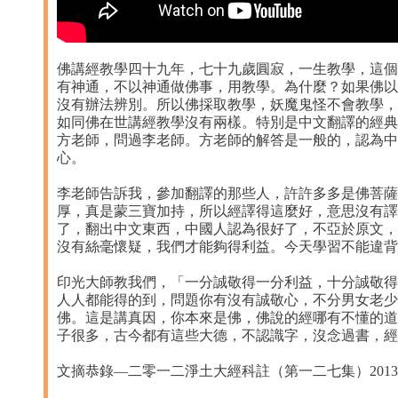
佛講經教學四十九年，七十九歲圓寂，一生教學，這個
有神通，不以神通做佛事，用教學。為什麼？如果佛以
沒有辦法辨別。所以佛採取教學，妖魔鬼怪不會教學，
如同佛在世講經教學沒有兩樣。特別是中文翻譯的經典
方老師，問過李老師。方老師的解答是一般的，認為中
心。
李老師告訴我，參加翻譯的那些人，許許多多是佛菩薩
厚，真是蒙三寶加持，所以經譯得這麼好，意思沒有譯
了，翻出中文東西，中國人認為很好了，不亞於原文，
沒有絲毫懷疑，我們才能夠得利益。今天學習不能違背
印光大師教我們，「一分誠敬得一分利益，十分誠敬得
人人都能得的到，問題你有沒有誠敬心，不分男女老少
佛。這是講真因，你本來是佛，佛說的經哪有不懂的道
子很多，古今都有這些大德，不認識字，沒念過書，經
文摘恭錄—二零一二淨土大經科註（第一二七集）2013/1/16