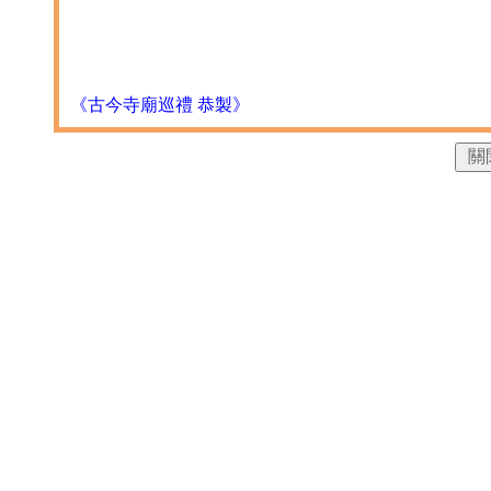
《古今寺廟巡禮 恭製》