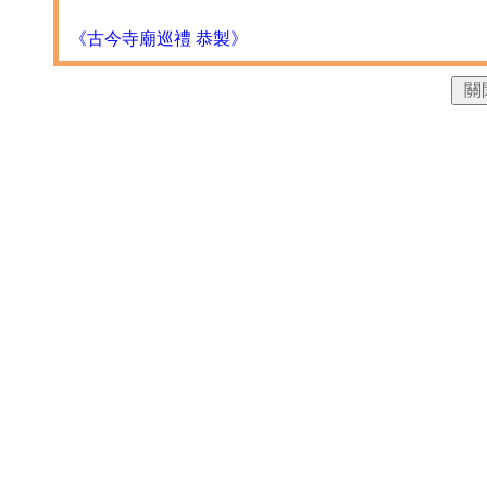
《古今寺廟巡禮 恭製》