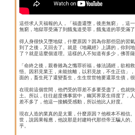
這些求人天福報的人，「福盡還墮，後患無窮」，這一
無窮，地獄罪受滿了到餓鬼道受罪，餓鬼道的罪受滿了
得人身很快又墮地獄，什麼原因？因為你那些惡的習氣
到了之後，又回去了。就是《地藏經》上講的，你到地
了？就是這麼個道理。這樣的人不知道有多少，佛菩薩
「命終之後，親眷雖為之懺罪祈福，修法誦經，欲相救
悟。因邪見業王，未能捨離，以邪見故，不生正信」，
面的，畜生死了還變畜生，生生世世牠要還眾生債，很
在現前這個世間，他們受的罪差不多要受盡了，也就快
土。所以，往往超度佛事當中，幽冥界眾生得度了，人
差不多了，他這一接觸受感動，所以他比人好度。
現在人造的業真的是太重，什麼原因？他根本不相信。
世，說因果報應，他說那是封建時代那些帝王騙人的、
乎。