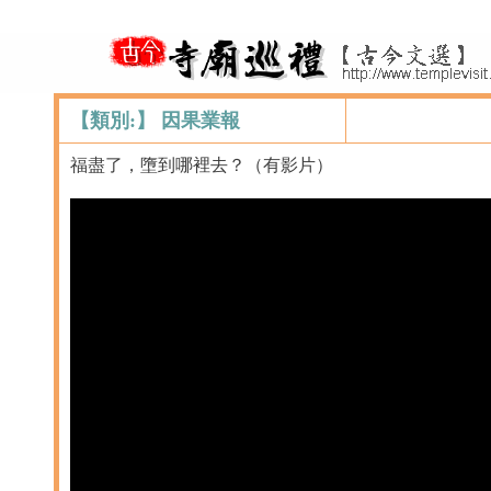
【類別:】 因果業報
福盡了，墮到哪裡去？（有影片）