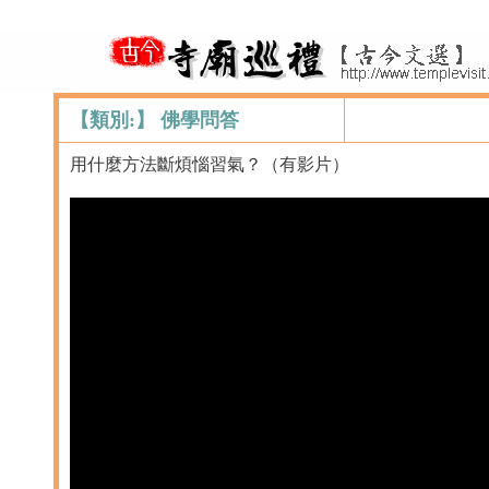
【類別:】 佛學問答
用什麼方法斷煩惱習氣？（有影片）