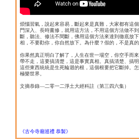
煩惱習氣，說起來容易，斷起來是真難，大家都有這個
門深入、長時薰修，就用這方法，不用這個方法做不到
斷，聽法、修法不間斷，佛用這個方法來達到徹底放下
相，不要勸你，你自然放下。為什麼？假的，不是真的
你果然真正明白了解了，人生在世一場空，你空手而來
帶不走，這要搞清楚，這是事實真相。真搞清楚、搞明
這些東西統統是生死輪迴的根，這個根要把它斷掉。怎
極樂世界。
文摘恭錄—二零一二淨土大經科註（第三四六集） 2013
《古今寺廟巡禮 恭製》