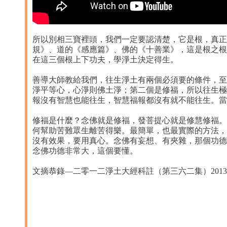
所以別相三寶裡頭，我們一定要認清楚，它是根，真正
規》、道的《感應篇》、佛的《十善業》，這是根之根
在這三個根上下功夫，學淨土決定得生。
善導大師教給我們，往生淨土有兩個必須要的條件，至
淨平等心，心淨則佛土淨；第二個是修福，所以往生極
報沒有智慧也能往生，智慧福報都沒有就不能往生。當
修福是什麼？念佛就是修福，發菩提心就是修慧修福。
何幫助苦難眾生離苦得樂。最簡單，也最實際的方法，
沒有效果，要用真心。念佛有妄想、有夾雜，那個功德
念佛功德非常大，這個要懂。
文摘恭錄—二零一二淨土大經科註（第三六二集）2013/7/16