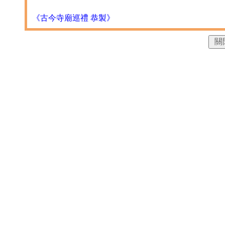
《古今寺廟巡禮 恭製》