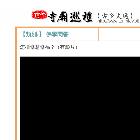
【類別:】 佛學問答
怎樣修慧修福？（有影片）