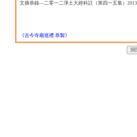
文摘恭錄—二零一二淨土大經科註（第四一五集）2013/8
《古今寺廟巡禮 恭製》