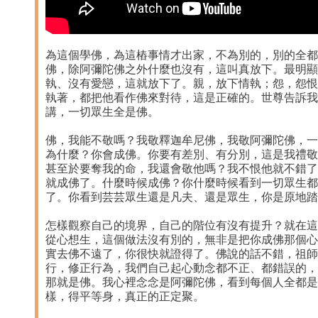
為這個學佛，為這樁事情才出家，不為別的，別的全都
佛，除阿彌陀佛之外什麼也沒有，這叫真放下。最明顯
執、沒有愛戀，這就放下了。親，放下情執；怨，怨恨
執著，都把他看作佛來對待，這是正確的。世尊告訴我
講，一切眾生全是佛。
佛，我能不敬嗎？我敬釋迦牟尼佛，我敬阿彌陀佛，一
為什麼？你會成佛。你要有差別、有分別，這是我禮敬
甚至於要奪我的命，我還會敬他嗎？我不恨他就不錯了
就成佛了。什麼時候成佛？你什麼時候看到一切眾生都
了。你看到芸芸眾生還是凡夫、還是眾生，你是原地踏
怎樣觀察自己的境界，自己的階位有沒有提升？就在這
從心想生，這個做法沒有別的，無非是把你成佛那個心
實去佛不遠了，你很快就證得了。佛說的話不錯，祖師
行，修正行為，我們自己起心動念都不正、都錯誤的，
那就是佛。我心裡念念是阿彌陀佛，看到每個人全都是
樣，得平等身，真正的正定聚。