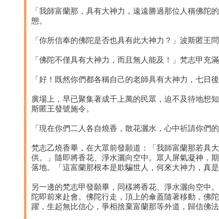
「我師富蘭那，具有大神力，遠遠勝過那位人稱佛陀的
態。
「你所信奉的佛陀是否也具有此大神力？」波斯匿王問
「佛陀不僅具有大神力，而且無人能及！」梵志甲充滿
「好！既然你們都各稱自己的老師具有大神力，七日後
廣場上，早已聚集著成千上萬的民眾，迫不及待地想知
斯匿王發號施令。
「現在你們二人各自燒香，散花灑水，心中祈請你們的
梵志乙燒香畢，在大眾前發願道：「我師富蘭那若具大
供。」隨即將香花、淨水灑向空中。眾人屏氣凝神，期
落地。「這富蘭那根本是欺騙世人，何來大神力，真是
另一邊的梵志甲發願畢，同樣將香花、淨水灑向空中。
陀即前來赴會。佛陀行走，頂上的傘蓋隨著移動，佛陀
躍，生起無比信心，爭相捨棄富蘭那等外道，歸信佛法