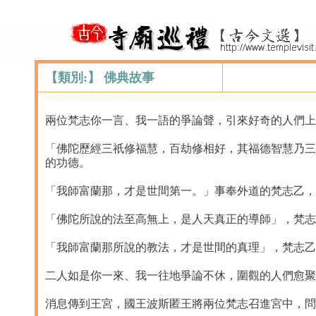
【類別:】 佛典故事
兩位梵志你一言、我一語的爭論聲，引來好奇的人們上
「佛陀歷經三祇修福慧，百劫修相好，其福德智慧乃三
的功德。
「我師富蘭那，才是世間第一。」事奉外道的梵志乙，
「佛陀所說的法至高無上，是人天真正的導師」，梵志
「我師富蘭那所說的教法，才是世間的真理」，梵志乙
二人如是你一來、我一往地爭論不休，圍觀的人們愈聚
消息傳到王宮，國王波斯匿王將兩位梵志召進宮中，問