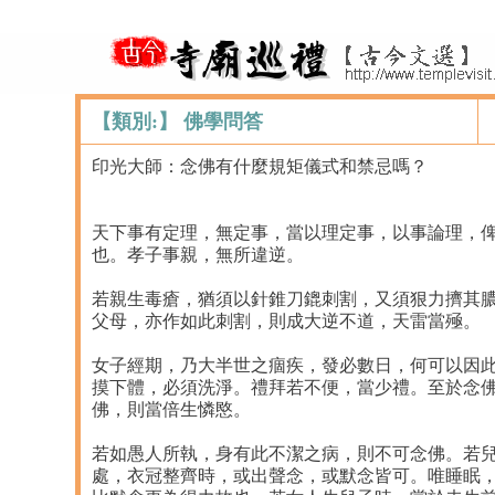
【類別:】 佛學問答
印光大師：念佛有什麼規矩儀式和禁忌嗎？
天下事有定理，無定事，當以理定事，以事論理，
也。孝子事親，無所違逆。
若親生毒瘡，猶須以針錐刀鎞刺割，又須狠力擠其
父母，亦作如此刺割，則成大逆不道，天雷當殛。
女子經期，乃大半世之痼疾，發必數日，何可以因
摸下體，必須洗淨。禮拜若不便，當少禮。至於念
佛，則當倍生憐愍。
若如愚人所執，身有此不潔之病，則不可念佛。若
處，衣冠整齊時，或出聲念，或默念皆可。唯睡眠