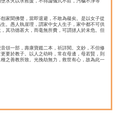
如墮水火以求救援，不得論儀式不莊，污穢不淨等
等怨家聞佛聲，當即退避，不敢為礙矣。是以女子從
易生。愚人執崖理，謂家中女人生子，家中都不可供
說，其功德甚大，而毫無所費，可謂拯人於未危。但
觀音頌一部，壽康寶鑑二本，祈詳閱。文鈔，不但修
女更要於教子。以人之幼時，常在母邊，母若賢，則
二種之善教所致。光挽劫無力，救世有心，故為此一