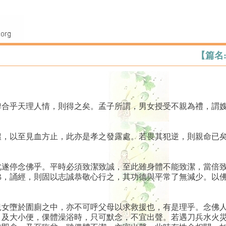
【篇名
俾合乎天理人情，則得之矣。孟子所謂，男女授受不親為禮，謂
膿，以至見血方止，此亦是孝之發露處。若畏其犯逆，則親命已
此遂停念佛乎。平時必須致潔致誠，至此雖身體不能致潔，當倍
佛，誦經，則固以志誠恭敬心行之，其功德與平常了無減少。以
兒女墮於圊廁之中，亦不可呼父母以求救援也，有是理乎。念佛
，及大小便，倮體澡浴時，只可默念，不宜出聲。若遇刀兵水火