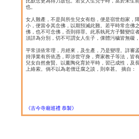
比默念更為得力故也。若女人生兒子時，當於未生
也。
女人難產，不是與所生兒女有怨，便是宿世怨家，
小，便當令其念佛，以期預滅此難。若平時常念佛
佛，也不可念佛，否則得罪。此系執死方子醫變症
須詳為分別，切不可謂女人生子，倮體污穢皆無礙
平常須依常理，月經來，及生產，乃是變理。詳審
持淨業有所依憑，即涉世守身，齊家教子等法，皆
兒女自然會賢。以薰陶化育於平時，習已成性，及
上絡索。倘不以為老僧迂腐之談，則幸甚。 摘自：《
《古今寺廟巡禮 恭製》