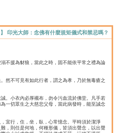
:】 印光大師：念佛有什麼規矩儀式和禁忌嗎？
嫂溺不援為豺狼，當此之時，固不能依平常之禮為論
矣。然不可見有如此行者，謂之為孝，乃於無毒瘡之
致誠。小衣內必厚襯布，勿令污血流於佛堂。凡手若
佛為一切眾生之大慈悲父母，當此病發時，能至誠念
人，宜行，住，坐，臥，心常憶念。平時須於潔淨
災難，則任是何地，何種形儀，皆須出聲念，以出聲