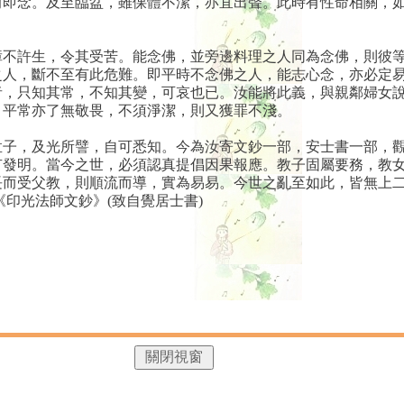
前即念。及至臨盆，雖倮體不潔，亦宜出聲。此時有性命相關，
障不許生，令其受苦。能念佛，並旁邊料理之人同為念佛，則彼
之人，斷不至有此危難。即平時不念佛之人，能志心念，亦必定
者，只知其常，不知其變，可哀也已。汝能將此義，與親鄰婦女
，平常亦了無敬畏，不須淨潔，則又獲罪不淺。
孟子，及光所譬，自可悉知。今為汝寄文鈔一部，安士書一部，
有發明。當今之世，必須認真提倡因果報應。教子固屬要務，教
長而受父教，則順流而導，實為易易。今世之亂至如此，皆無上
印光法師文鈔》(致自覺居士書)