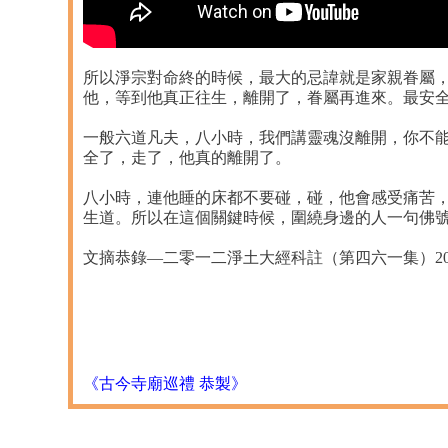
所以淨宗對命終的時候，最大的忌諱就是家親眷屬
他，等到他真正往生，離開了，眷屬再進來。最安
一般六道凡夫，八小時，我們講靈魂沒離開，你不
全了，走了，他真的離開了。
八小時，連他睡的床都不要碰，碰，他會感受痛苦
生道。所以在這個關鍵時候，圍繞身邊的人一句佛
文摘恭錄—二零一二淨土大經科註（第四六一集）2013/10
《古今寺廟巡禮 恭製》