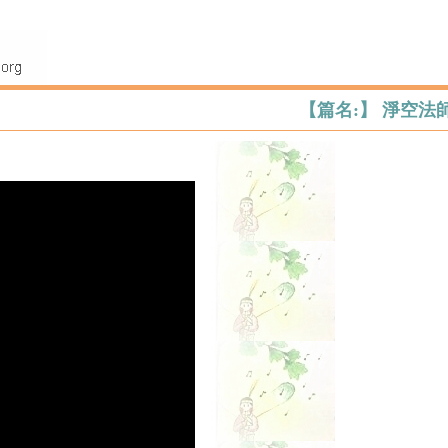
【篇名:】 淨空