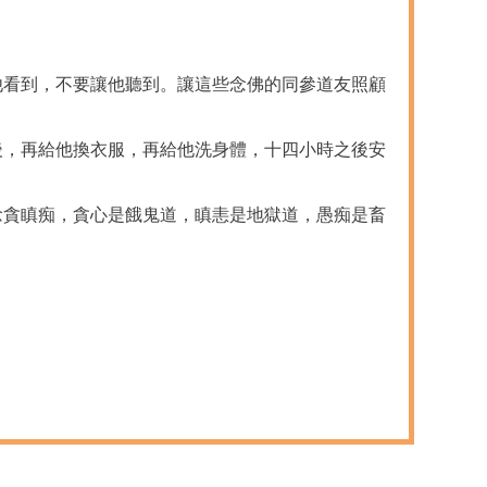
他看到，不要讓他聽到。讓這些念佛的同參道友照顧
後，再給他換衣服，再給他洗身體，十四小時之後安
念貪瞋痴，貪心是餓鬼道，瞋恚是地獄道，愚痴是畜