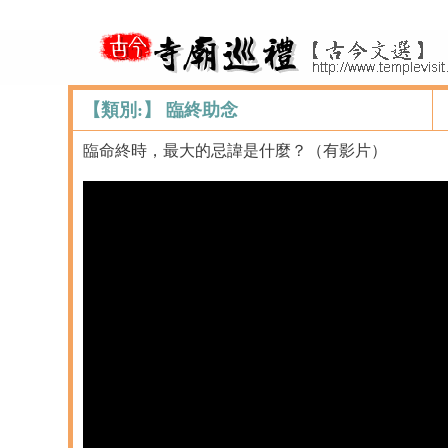
【類別:】 臨終助念
臨命終時，最大的忌諱是什麼？（有影片）