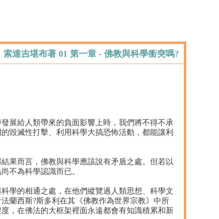
索達吉堪布著 01 第一章 - 佛教與科學衝突嗎?
發展給人類帶來的負面影響上時，我們將不得不承
間的毀滅性打擊、利用科學大搞恐怖活動，都能讓利
結果而言，佛教與科學應該說有矛盾之處。但若以
點尚不為科學認識而已。
科學的相通之處，在他們縱覽過人類思想、科學文
法蘭西斯?斯多利在其《佛教作為世界宗教》中所
程度，在佛法的大框架裡面永遠都會有知識積累和新