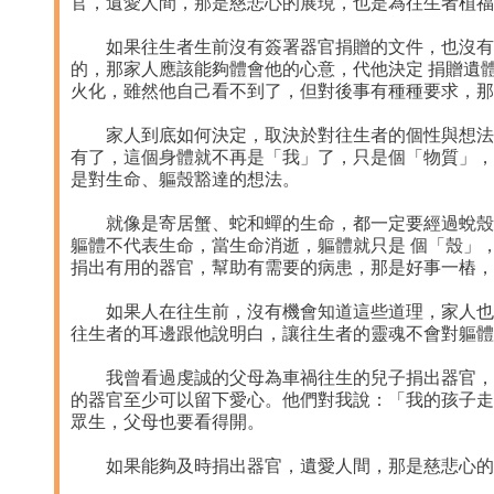
官，遺愛人間，那是慈悲心的展現，也是為往生者植福
如果往生者生前沒有簽署器官捐贈的文件，也沒有預
的，那家人應該能夠體會他的心意，代他決定 捐贈遺
火化，雖然他自己看不到了，但對後事有種種要求，那
家人到底如何決定，取決於對往生者的個性與想法的
有了，這個身體就不再是「我」了，只是個「物質」，
是對生命、軀殼豁達的想法。
就像是寄居蟹、蛇和蟬的生命，都一定要經過蛻殼的
軀體不代表生命，當生命消逝，軀體就只是 個「殼」
捐出有用的器官，幫助有需要的病患，那是好事一樁，
如果人在往生前，沒有機會知道這些道理，家人也來
往生者的耳邊跟他說明白，讓往生者的靈魂不會對軀體
我曾看過虔誠的父母為車禍往生的兒子捐出器官，因
的器官至少可以留下愛心。他們對我說：「我的孩子走
眾生，父母也要看得開。
如果能夠及時捐出器官，遺愛人間，那是慈悲心的