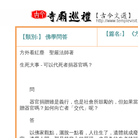
【篇名:】 《
【類別:】 佛學問答
方外看紅塵 聖嚴法師著
生死大事 - 可以代死者捐器官嗎？
問
器官捐贈雖是義行，也是社會所鼓勵的，但如果當事
贈器官嗎？如何向亡者「交代」呢？
答
以佛家觀點，灑脫一點看，人往生了，遺體就成廢物