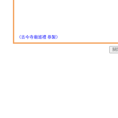
《古今寺廟巡禮 恭製》