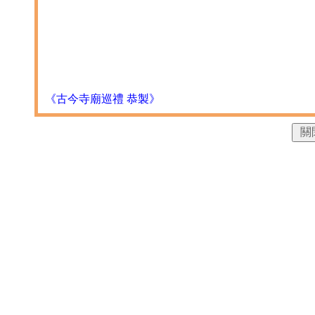
《古今寺廟巡禮 恭製》