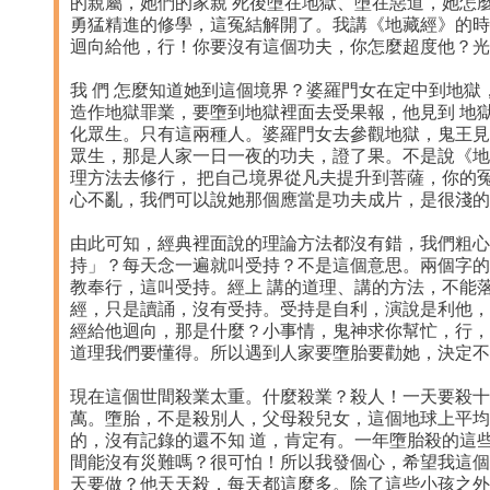
的親屬，她們的家親 死後墮在地獄、墮在惡道，她怎
勇猛精進的修學，這冤結解開了。我講《地藏經》的時
迴向給他，行！你要沒有這個功夫，你怎麼超度他？光
我 們 怎麼知道她到這個境界？婆羅門女在定中到地
造作地獄罪業，要墮到地獄裡面去受果報，他見到 地
化眾生。只有這兩種人。婆羅門女去參觀地獄，鬼王見
眾生，那是人家一日一夜的功夫，證了果。不是說《地
理方法去修行， 把自己境界從凡夫提升到菩薩，你的
心不亂，我們可以說她那個應當是功夫成片，是很淺的
由此可知，經典裡面說的理論方法都沒有錯，我們粗心
持」？每天念一遍就叫受持？不是這個意思。兩個字的
教奉行，這叫受持。經上 講的道理、講的方法，不能
經，只是讀誦，沒有受持。受持是自利，演說是利他，
經給他迴向，那是什麼？小事情，鬼神求你幫忙，行，
道理我們要懂得。所以遇到人家要墮胎要勸她，決定不
現在這個世間殺業太重。什麼殺業？殺人！一天要殺十
萬。墮胎，不是殺別人，父母殺兒女，這個地球上平均
的，沒有記錄的還不知 道，肯定有。一年墮胎殺的這
間能沒有災難嗎？很可怕！所以我發個心，希望我這個
天要做？他天天殺，每天都這麼多。除了這些小孩之外