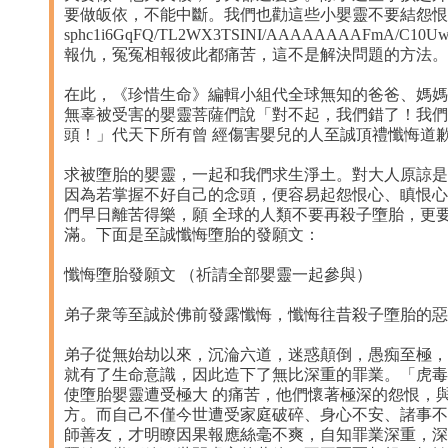
要做皈依，不能中斷。我們也勸這些小嬰靈不要結怨恨，http://l
sphc1i6GqFQ/TL2WX3TSINI/AAAAAAAAFmA/C
報仇，冤冤相報彼此都痛苦，這不是解決問題的方法。
在此，《珍惜生命》編輯小組代全球無知的爸爸、媽媽
無辜被受害的嬰靈菩薩們說「對不起，我們錯了！我們
頭！」代天下所有曾 經傷害嬰兒的人至誠頂禮懺悔道
求被墮胎的嬰靈，一起和我們求生淨土。對大人原諒是
因為若掌握不好自己的念頭，便容易起怨恨心、瞋恨心
們早日離苦得樂，願 全球的人類不要再殺子墮胎，更
滿。下面是至誠懺悔墮胎的發願文：
懺悔墮胎發願文 （祈請全部嬰靈一起參與）
弟子衆等至誠於佛前發露懺悔，懺悔往昔殺子墮胎的惡
弟子從無始劫以來，沉淪六道，迷惑顛倒，愚痴至極，
就有了生命意識，因此造下了無比深重的罪業。「虎毒
使墮胎嬰靈遭受極大 的痛苦，他們懷著極深的怨恨，
方。而自己不僅今世遭受家庭破碎、身心不安、諸事不
師善友，才明瞭因果報應絲毫不爽，自知罪業深重，深