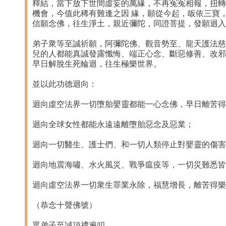
釋結，當下放下世間虛妄的萬緣，不再冤冤相報，扭轉
機會，今值此稀有難逢之因 緣，願從今起，皈依三寶
信願念佛，往生淨土，親近彌陀，同證菩提，發願迴入
弟子衆等至誠祈願，阿彌陀佛、觀音勢至、龍天護法慈
兒的人都能真誠發露懺悔、端正心念、斷惡修善、改邪
早日解脫生死輪迴，往生極樂世界。
並以此功德迴向：
迴向虛空法界一切墮胎嬰靈都能一心念佛，早日離苦得
迴向全球女性都能永遠遠離墮胎惡念及惡業；
迴向一切醫生、護士們、和一切人類停止對嬰靈的傷害
迴向地震海嘯、水火風災、戰爭瘟疫等，一切災難悉皆
迴向虛空法界一切衆生罪業永除，福慧增長，離苦得樂
（恭念十聲佛號）
眾弟子至誠頂禮遍叩