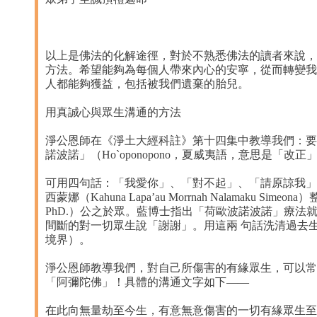
以上是佛法的化解途徑，對於不熟悉佛法的讀者來說，
方法。希望能夠為每個人帶來內心的安寧，從而轉變我
人都能夠獲益，包括被我們遺棄的胎兒。
用真誠心與眾生溝通的方法
淨公恩師在《淨土大經科註》第十四集中教導我們：要
諾波諾」（Ho`oponopono，夏威夷語，意思是「
可用四句話：「我愛你」、「對不起」、「請原諒我」
西蒙娜（Kahuna Lapa’au Morrnah Nalamaku Si
PhD.）公之於眾。藍博士指出「荷歐波諾波諾」療
間斷的對一切眾生說「謝謝」。用這兩 句話洗清過去
境界）。
淨公恩師教導我們，對自己所傷害的有緣眾生，可以常
「阿彌陀佛」！具體的溝通文字如下——
在此向無量劫至今生，有意無意傷害的一切有緣眾生至