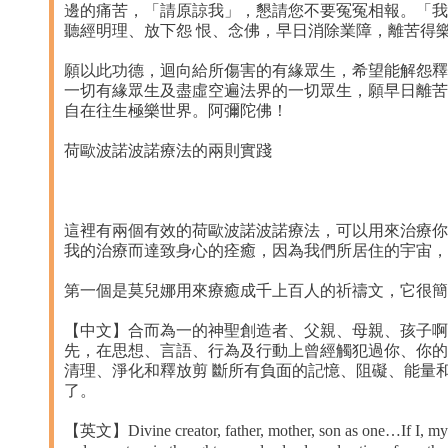
邊的痛苦，「請原諒我」，懇請您不要冤冤相報。「我
聽經明理、放下怨 恨、念佛，早日消除業障，離苦得
願以此功德，迴向給所傷害的有緣眾生，希望能解怨釋
一切有緣眾生及盡虛空遍法界的一切眾生，願早日離苦
自在往生極樂世界。阿彌陀佛！
荷歐波諾波諾療法的兩則實踐
這裡有兩個有效的荷歐波諾波諾療法，可以用來治療你
我的治療而達致身心的痊癒，因為我們所居住的宇宙，
第一個是莫兒娜用來療癒成千上百人的祈禱文，它很簡
【中文】合而為一的神聖創造者、父親、母親、孩子啊
先，在思想、言語、行為及行動上曾經觸犯過你、你的
清理、淨化和釋放剪 斷所有負面的記憶、阻礙、能量
了。
【英文】Divine creator, father, mother, son as one…If I, my fam