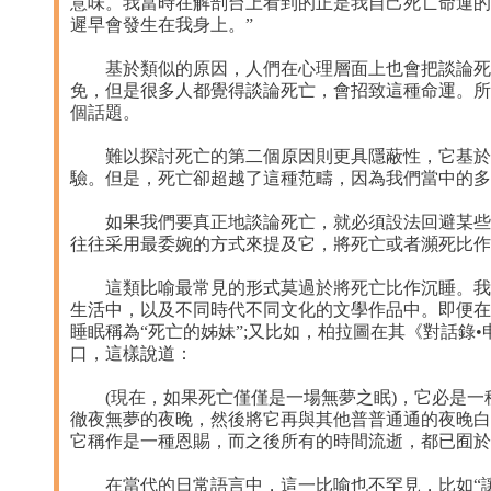
意味。我當時在解剖台上看到的正是我自己死亡命運的
遲早會發生在我身上。”
基於類似的原因，人們在心理層面上也會把談論死亡
免，但是很多人都覺得談論死亡，會招致這種命運。所
個話題。
難以探討死亡的第二個原因則更具隱蔽性，它基於語
驗。但是，死亡卻超越了這種范疇，因為我們當中的多
如果我們要真正地談論死亡，就必須設法回避某些社
往往采用最委婉的方式來提及它，將死亡或者瀕死比作
這類比喻最常見的形式莫過於將死亡比作沉睡。我們
生活中，以及不同時代不同文化的文學作品中。即便在
睡眠稱為“死亡的姊妹”;又比如，柏拉圖在其《對話錄
口，這樣說道：
(現在，如果死亡僅僅是一場無夢之眠)，它必是一
徹夜無夢的夜晚，然後將它再與其他普普通通的夜晚白
它稱作是一種恩賜，而之後所有的時間流逝，都已囿於
在當代的日常語言中，這一比喻也不罕見，比如“讓