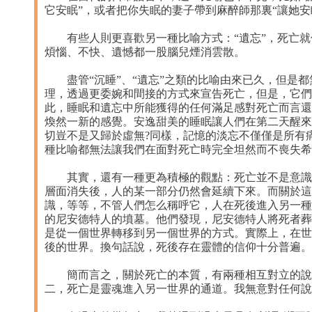
它安眠”，或者把你失眠的妻子帶到麻醉師那裏“讓她安
有些人則更喜歡另一種比喻方式：“遺忘”，死亡就
煩惱、不快、遺憾都一股腦兒煙消雲散。
盡管“沉睡”、“遺忘”之類的比喻由來已久，但是都
理，透過更委婉和間接的方式來宣告死亡，但是，它們
此，睡眠和遺忘中所能獲得的任何滿足感對死亡而言還
煥然一新的感覺。安逸甜美的睡眠讓人們在第二天醒來
切豈不是又歸於虛無?同樣，記憶的淡忘不僅僅是所有
種比喻都無法讓我們在面對死亡時完全坦然而不喪失希
其實，還有一種更為積極的觀點：死亡並不是意識的
層面消失後，人的某一部分仍然會延續下來。而關於這
識，等等，不管人們怎么稱呼它，人在死後進入另一種
的尼安德特人的墳墓。他們發現，尼安德特人將死者葬
是從一個世界轉移到另一個世界的方式。實際上，在世
後的世界。換句話說，死後存在靈體的信仰十分普遍。
簡而言之，關於死亡的本質，有兩種相互對立的說法
二，死亡是靈魂進入另一世界的通道。我無意對任何說