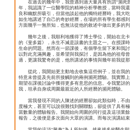
在過去的幾年中，我曾遇到過大量具有所謂“瀕死體驗
年，我認識了一位醫學院的精神分析學教授，當時我還
良和幽默所吸引，但當他談起他的獨特經曆時，我大吃
如生地講述了自己的奇妙經曆，在場的所有學生都感到
方面幾乎一無所知，也無法從他的敘述中做出更多的判
幾年之後，我順利地獲得了博士學位，開始在北卡州
的《斐多篇》，永生不滅是該書的主題之一。在授課時
生命的問題。然而在一節課後，有個學生留下來和我討
以對此充滿興趣，並希望與我探討，是因為他的祖母曾
過，更讓我驚奇的是，他所講述的事情與幾年前我從那
從此，我開始更主動地去收集這些例子，並在我的哲
特意未曾提及先前所接觸到的兩例瀕死體驗。我實際上
期望在課後討論中獲得更多有意思的信息。令我驚訝的
我，坦承自身或周圍最親近的人所經曆的瀕死體驗。
當我發現不同的人陳述的經曆卻如此類似時，不由激
度極大，甚至可以說很難找到關聯點，卻提供了具有極
當數量的體驗報告。我開始向周圍的同行提及這項業餘
報告，之後便是多次面向大眾的演講。而每次演講結
當我的這項“興趣”為人所知後，越來越多的醫生願