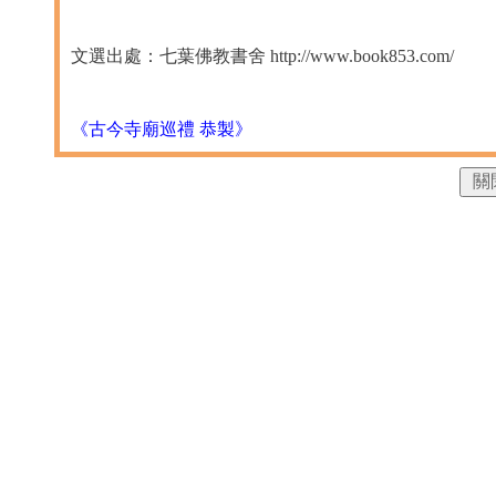
文選出處：七葉佛教書舍 http://www.book853.com/
《古今寺廟巡禮 恭製》