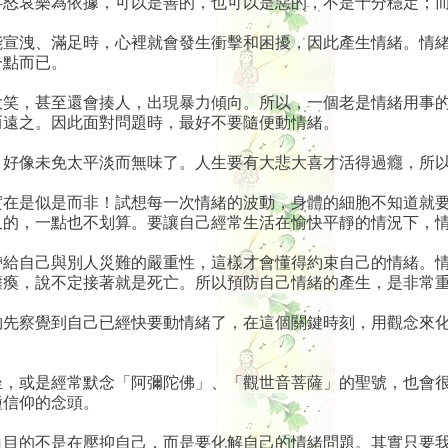
喜怒哀樂為依據，可以是善的，也可以是惡的，不是十分穩定；
洩、滿足時，心裡就會發生衝擊和困擾，因此產生情緒。情緒
一點而已。
，甚至還會揍人，出現暴力傾向。所以，一個老是情緒用事的
而遠之。因此面對問題時，最好不要隨便動情緒。
像未免太平淡而無味了。人生要有大悲大喜才活得過癮，所以
是似是而非！試想每一次情緒的波動，身體的細胞不知道就要
久的，一點也不划算。要讓自己經常生活在愉快平靜的情況下，
自己與別人災難的嚴重性，這樣才會懂得約束自己的情緒。情
癱瘓，說不定接著就是死亡。所以預防自己情緒的產生，是非常
察覺到自己已經快要動情緒了，在這個關鍵時刻，用觀念來化
或是經常默念「阿彌陀佛」、「觀世音菩薩」的聖號，也會很
種信仰的念頭。
的不是在壓抑自己，而是要化解自己的情緒問題。其實只要我