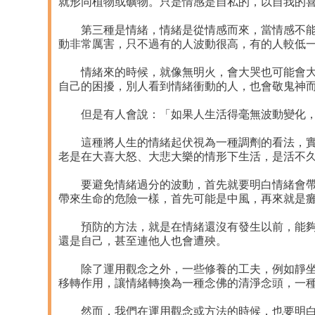
就形同植物或礦物。只是情感是自私的，以自我的
第三種是情緒，情緒是從情感而來，當情感不能宣
動非常厲害，只不過有的人波動很高，有的人較低
情緒來的時候，就像無明火，會大哭也可能會大笑
自己的困擾，別人看到情緒衝動的人，也會敬鬼神
但是有人會說：「如果人生活得毫無波動變化，好
這種將人生的情緒起伏視為一種調劑的看法，實在
老是在大喜大怒、大悲大樂的情形下生活，是活不
要避免情緒過分的波動，首先就要明白情緒會帶給
帶來生命的危險一樣，首先可能是中風，再來就是
預防的方法，就是在情緒還沒有發生以前，能夠先
還是自己，甚至連他人也會遭殃。
除了運用觀念之外，一些修養的工夫，例如靜坐，
移轉作用，讓情緒轉換為一種念佛的清淨念頭，一
然而，我們在運用觀念或方法的時候，也要明白目