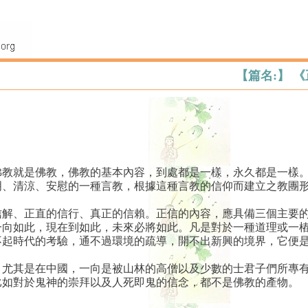
【篇名:】 
教就是佛教，佛教的基本內容，到處都是一樣，永久都是一樣。
明、清涼、安慰的一種言教，根據這種言教的信仰而建立之教團
信解、正直的信行、真正的信賴。正信的內容，應具備三個主要
一向如此，現在到如此，未來必將如此。凡是對於一種道理或一
不起時代的考驗，通不過環境的疏導，開不出新興的境界，它便
，尤其是在中國，一向是被山林的高僧以及少數的士君子們所專
比如對於鬼神的崇拜以及人死即鬼的信念，都不是佛教的產物。