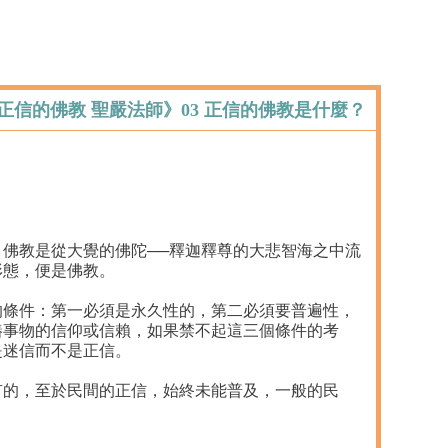
《正信的佛教 聖嚴法師》03 正信的佛教是什麼？
佛教是從大覺的佛陀──釋迦釋尊的大悲智海之中流
形態，便是佛教。
的條件：第一必須是永久性的，第二必須要普遍性，
樁事物的信仰或信賴，如果禁不起這三個條件的考
是迷信而不是正信。
有的，至於民間的正信，始終未能普及，一般的民