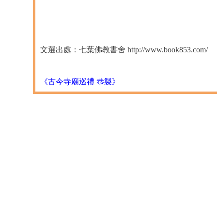
文選出處：七葉佛教書舍 http://www.book853.com/
《古今寺廟巡禮 恭製》