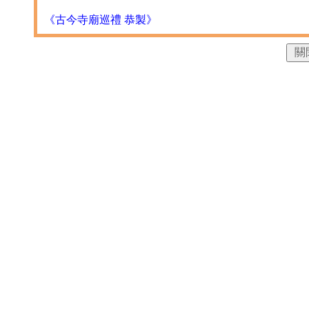
《古今寺廟巡禮 恭製》