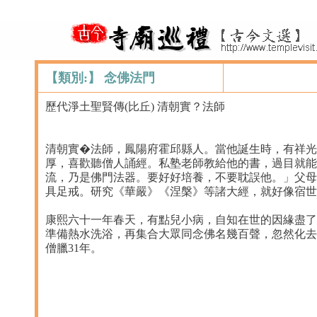
【類別:】 念佛法門
歷代淨土聖賢傳(比丘) 清朝實？法師
清朝實�法師，鳳陽府霍邱縣人。當他誕生時，有祥光
厚，喜歡聽僧人誦經。私塾老師教給他的書，過目就能
流，乃是佛門法器。要好好培養，不要耽誤他。」父母
具足戒。研究《華嚴》《涅槃》等諸大經，就好像宿世
康熙六十一年春天，有點兒小病，自知在世的因緣盡了
準備熱水洗浴，再集合大眾同念佛名幾百聲，忽然化去
僧臘31年。