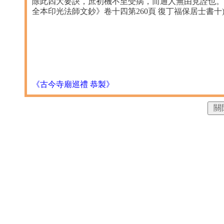
除此四大要訣，庶初機不至受病，而通人無由見詮也。
全本印光法師文鈔》卷十四第260頁 復丁福保居士書十
《古今寺廟巡禮 恭製》