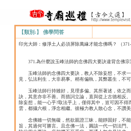
【類別:】 佛學問答
印光大師：修淨土人必須屏除萬緣才能念佛嗎？ （371-3
371.為什麼說玉峰法師的念佛四大要訣違背念佛宗
玉峰法師的念佛四大要訣，教人不除妄想，不求一心
見，弘法利生，大非易事。稍有偏執，其弊叢生，不可
玉峰法師行持雖好，見理多偏。其所著述，依之而修
訣，其意亦非不善。而措詞立論，直與從上古德相反。
除妄想，能一心乎?取法乎上，僅得其中，豈可因不得
雲，都攝六根，淨念相繼。彼極力教人散心念，不讚美
念佛雖一切無礙，然欲親證三昧，能靜固好，不能靜
旨，其過何可勝言。且念佛一法，圓該一代一切法門。