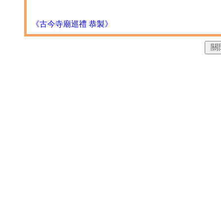
《古今寺廟巡禮 恭製》