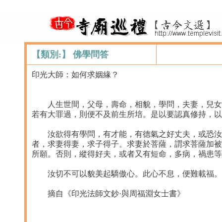
【類別:】 佛學問答
印光大師：如何求姻緣？
人生世間，父母，壽命，相貌，學問，夫妻，兒女，
若有大罪過，則便不及前生所培。是以要認真修持，以
汝欲得有學問，有才能，有德氣之好丈夫，或恐汝前
者，求妻得妻，求子得子。求妻於菩薩，謂求菩薩加被
所願。否則，縱得好夫，或者又有短命，多病，禍患等
汝切不可以貌美起驕傲心。此心不息，便難載福。汝
摘自《印光法師文鈔·與周福淵女士書》