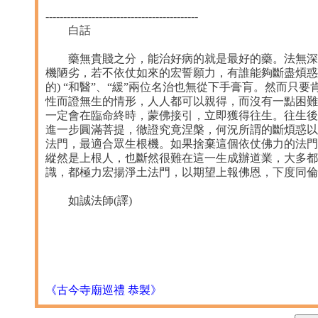
-------------------------------------------
白話
藥無貴賤之分，能治好病的就是最好的藥。法無深淺
機陋劣，若不依仗如來的宏誓願力，有誰能夠斷盡煩惑
的) “和醫”、“緩”兩位名治也無從下手膏肓。然而
性而證無生的情形，人人都可以親得，而沒有一點困難
一定會在臨命終時，蒙佛接引，立即獲得往生。往生後
進一步圓滿菩提，徹證究竟涅槃，何況所謂的斷煩惑以
法門，最適合眾生根機。如果捨棄這個依仗佛力的法門
縱然是上根人，也斷然很難在這一生成辦道業，大多都
識，都極力宏揚淨土法門，以期望上報佛恩，下度同倫
如誠法師(譯)
《古今寺廟巡禮 恭製》