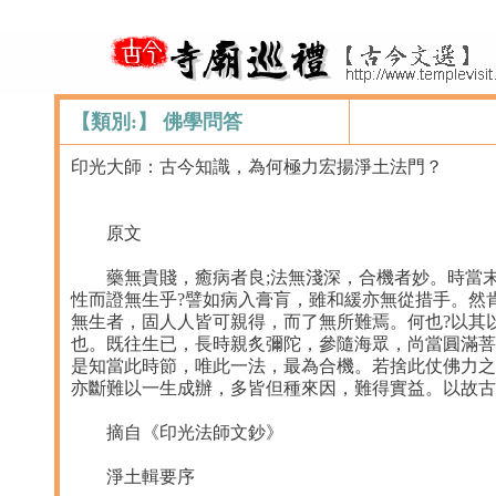
【類別:】 佛學問答
印光大師：古今知識，為何極力宏揚淨土法門？
原文
藥無貴賤，癒病者良;法無淺深，合機者妙。時當末
性而證無生乎?譬如病入膏肓，雖和緩亦無從措手。然
無生者，固人人皆可親得，而了無所難焉。何也?以其
也。既往生已，長時親炙彌陀，參隨海眾，尚當圓滿菩
是知當此時節，唯此一法，最為合機。若捨此仗佛力之
亦斷難以一生成辦，多皆但種來因，難得實益。以故古
摘自《印光法師文鈔》
淨土輯要序