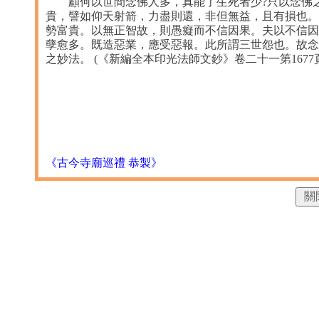
顧何以世間念佛人多，真能了生死者少?只以念佛之
貴，譬如仰天射箭，力盡則還，非但無益，且有損也。
勢富貴。以無正智故，則愚癡而不信因果。夫以不信因
孽愈多。既造惡業，應受惡報。此所謂三世怨也。故念
之妙法。 (《新編全本印光法師文鈔》卷二十一第1677
《古今寺廟巡禮 恭製》