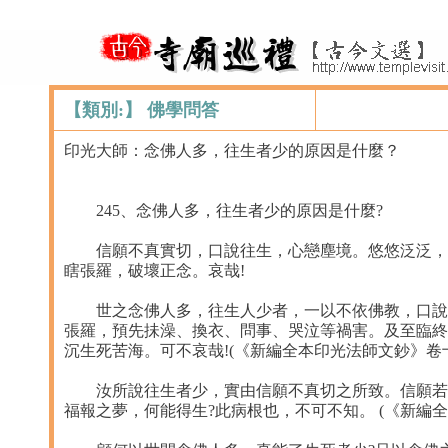
【類別:】 佛學問答
印光大師：念佛人多，往生者少的原因是什麼？
245、念佛人多，往生者少的原因是什麼?
信願不真實切，口說往生，心戀塵境。悠悠泛泛，希
瞎張羅，破壞正念。哀哉!
世之念佛人多，往生人少者，一以不依佛教，口說往
張羅，預先抺澡、換衣、問事、哭泣等禍害。及至臨終
沉生死苦海。可不哀哉!(《新編全本印光法師文鈔》卷十
汝所說往生者少，實由信願不真切之所致。信願若真
福報之夢，何能得生?此病根也，不可不知。 (《新編全