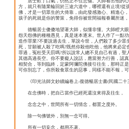
居士歎了口氣，仍然止不住悲傷。大師看出他的心思
方，就只有隨業輪回於三途六道中，哪裡還有止境!從
佛，才是一切眾生的大倚靠，由此發感激心、精進心，
孩子的死就是你的警策，免得你被世間福報眷屬所迷，
德暢居士傻傻地望著大師，似懂非懂。大師瞪大眼睛
怨天怨佛的種種愚見，真是迷本逐末。世人作了一點功
造作罪業?不要說過去生，單說今世，人們殺了多少眾
死，甘願被人殺了吃嗎?既然你殺他吃他，他將來必定
罪過，冤枉受天罰嗎?所以說常人總不見自己有過，聖
其德高過長空。你不要癡人說話，應當努力行善，認真
相契合，等到臨終，定蒙阿彌陀佛接引往生，那時正是
可你別忘了，你所殺食眾生的惡事，同樣不能不報，可
《印光法師文鈔續編卷上-復德暢居士書(民國二十三
在念佛時，把自己當作已經死還沒來得及往生，
念念之中，世間所有一切情念，都置之度外。
除一句佛號外，別無一念可得。
所有一切妄念，都用不著。