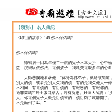
【類別:】 名人傳記
《印祖的故事》145 佛不保佑嗎?
佛不保佑嗎?
德暢居士因為年僅二十歲的兒子不幸夭折，心中極度
益，虔誠皈依佛法。這個孩子，我耗費這麼多年的心血
大師悲憫地看著他：“你身為佛弟子，就應該知道，
別人的債，或者是別人欠我的債，有的是我欠他人一條
不相同，有還債的，有討債的，有報恩的，有報怨的。
過罪業嗎?”居士張口結舌，若有所思。只聽大師說：
人。你這個兒子大概是討債來的，債討夠了就離開了。
不是顛倒了嘛。”