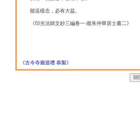
能這樣念，必有大益。
《印光法師文鈔三編卷一-復朱仲華居士書二》
《古今寺廟巡禮 恭製》