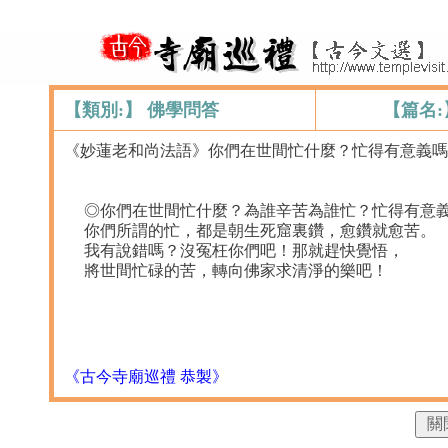
【類別:】 佛學問答
【篇名
《妙蓮老和尚法語》你們在世間忙什麼？忙得有意義嗎
◎你們在世間忙什麼？為誰辛苦為誰忙？忙得有意
你們所謂的忙，都是朝生死窟裏鑽，愈鑽就愈苦。
我有說錯嗎？沒冤枉你們吧！那就趕快覺悟，
將世間忙碌的苦，轉向佛家求清淨的樂吧！
《古今寺廟巡禮 恭製》