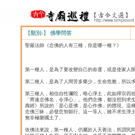
【類別:】 佛學問答
聖嚴法師《念佛的人有三種，你是哪一種？》
第一種人，是為了要改變自己的命運，或是使家人
第二種人，是為了人間苦多樂少，生命危脆，所以
第三種人，相信自性彌陀，唯心淨土，此如禪宗四
「齊速念佛名，令淨心」。他們念佛，都沒想到求生
壽經》所說的「是心是佛，是心作佛」的體現。這
念佛三昧，必發悲智願行。這一等人，雖不求生淨
無非極樂國土了。
依佛法來說，第一種人，仍屬於人天善法，所謂民