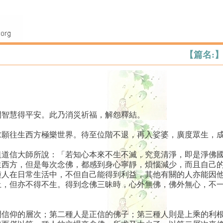
【篇名:
開智慧得平安。此乃消災祈福，解怨釋結。
求願往生西方極樂世界。待至位階不退，再入娑婆，廣度眾生，
祖道信大師所說：「若知心本來不生不滅，究竟清淨，即是淨佛
西方，但是每次念佛，都感到身心寧靜，煩惱減少，而且自己的
種人在日常生活中，不但自己能得到利益，其他有關的人亦能因
土，但亦不得不生。得到念佛三昧時，心外無佛，佛外無心，不
間信仰的層次；第二種人是正信的佛子；第三種人則是上乘的利