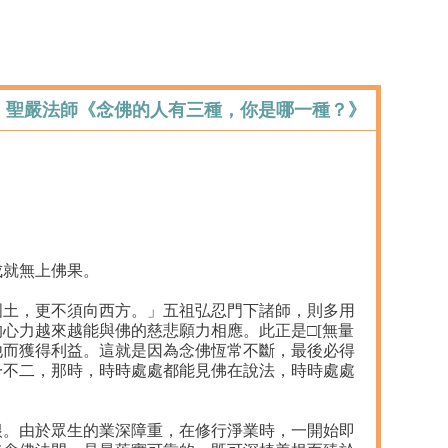
】 聖嚴法師《念佛的人有三種，你是哪一種？》
成就無上佛果。
國土，更不須向西方。」五祖弘忍門下諸師，則多用
心力越來越能與佛的慈悲願力相應。此正是□[無量
他而獲得利益。這就是因為念佛恆常不斷，最後必得
一不二，那時，時時處處都能見佛在說法，時時處處
根。由於眾生的業深障重，在修行淨業時，一開始即