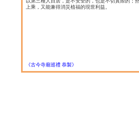
以第三種人自居，是不安全的，也是不切實際的；
上乘，又能兼得消災植福的現世利益。
《古今寺廟巡禮 恭製》