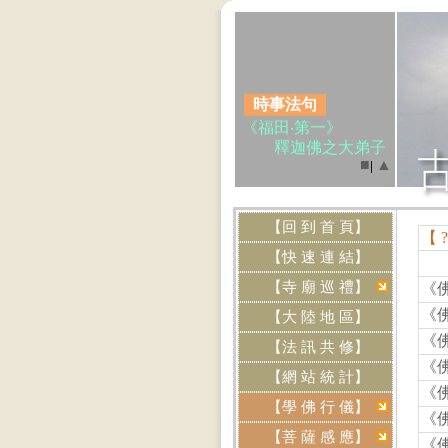
時事法句
《福田‧第一》
釋迦佛之大弟子
「賓頭盧頗羅墮」阿
■
▲
|
羅漢，簡稱賓頭盧尊
者，因違犯了佛陀
「不可.....(點我閱讀)
【回 到 首 頁】
【 
.
【快 速 連 結】
【寺 廟 巡 禮】
《
網站資訊
《
【大 陸 地 區】
‧本網站《
免費刊
《
【法 訊 共 修】
登
》各道場法會共修
《
及活動訊息，歡迎提
【網 站 統 計】
供資料，來信請寄
《
【學 佛 行 儀】
Email:
《
btly.tw@yahoo.com.tw
【菩 薩 感 應】
《