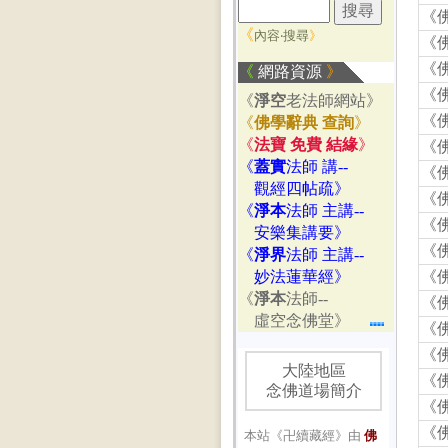
《
《
內容‧搜尋
》
《
《
《
網路資源
》
《
《
淨空
老法師網站》
《
《
佛學辭典 查詢
》
《
法寶 免費 結緣
》
《
《
蓋實
法師 講--
《
觀經四帖疏》
《
《
淨本
法師 主講--
《
安樂集講要》
《
《
淨界
法師 主講--
妙法蓮華經》
《
《
淨本
法師--
《
虛空念佛堂》
《
《
大陸地區
《
念佛道場簡介
《
《
本站《卍續藏經》由
佛