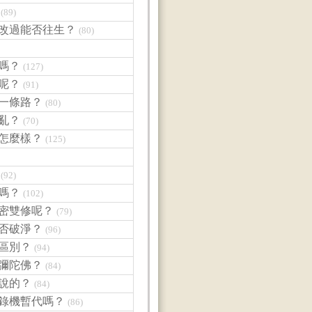
(89)
悔改過能否往生？
(80)
嗎？
(127)
呢？
(91)
佛一條路？
(80)
亂？
(70)
果怎麼樣？
(125)
(92)
嗎？
(102)
淨密雙修呢？
(79)
是否破淨？
(96)
麼區別？
(94)
阿彌陀佛？
(84)
典說的？
(84)
答錄機暫代嗎？
(86)