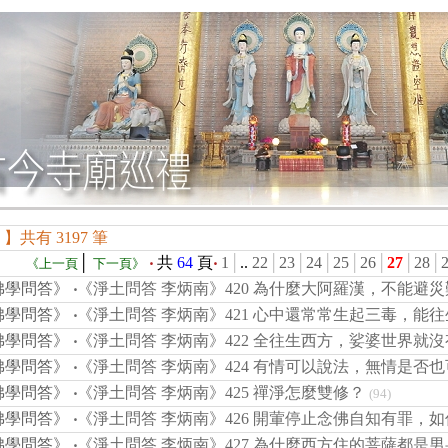
? 】共有 3197 筆
│
‧
共
64
頁
‧
1
│
..
22
│
23
│
24
│
25
│
26
│
27
│
28
│
《上一頁
下一頁》
佛學問答》
‧
《淨土問答 李炳南》420 為什麼大阿羅漢，不能避災
佛學問答》
‧
《淨土問答 李炳南》421 心中還常常生起三毒，能
佛學問答》
‧
《淨土問答 李炳南》422 全往生西方，娑婆世界就
佛學問答》
‧
《淨土問答 李炳南》424 有情可以說法，無情是否
佛學問答》
‧
《淨土問答 李炳南》425 禪淨怎麼雙修？
(94)
佛學問答》
‧
《淨土問答 李炳南》426 開葷停止念佛自知有罪，
佛學問答》
‧
《淨土問答 李炳南》427 為什麼西方住的菩薩都是男