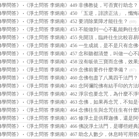
佛學問答》
‧
《淨土問答 李炳南》449 非佛教徒，可否實行助念？
佛學問答》
‧
《淨土問答 李炳南》450 「五逆，誹謗正法」，懺
佛學問答》
‧
《淨土問答 李炳南》452 要消除業障才能往生？
(69)
佛學問答》
‧
《淨土問答 李炳南》453 不能做到一心不亂能夠往生
佛學問答》
‧
《淨土問答 李炳南》455 先開頂，臨終往生比較容易
佛學問答》
‧
《淨土問答 李炳南》456 一生成就，是不是只有念
佛學問答》
‧
《淨土問答 李炳南》457 念和聽都清楚，叫做一心不
佛學問答》
‧
《淨土問答 李炳南》458 沒有皈依三寶而念佛，效
佛學問答》
‧
《淨土問答 李炳南》459 念佛前要作什麼準備？
(87)
佛學問答》
‧
《淨土問答 李炳南》460 念佛包盡了八萬四千法門？
佛學問答》
‧
《淨土問答 李炳南》461 念阿彌陀佛有結手印的方法
佛學問答》
‧
《淨土問答 李炳南》462 淨宗也要念咒，為什麼不
佛學問答》
‧
《淨土問答 李炳南》463 念佛，如果再念咒，不知
佛學問答》
‧
《淨土問答 李炳南》464 念佛往生與念咒往生有什
佛學問答》
‧
《淨土問答 李炳南》465 修淨土是供釋迦佛，還是
佛學問答》
‧
《淨土問答 李炳南》466 佛說淨土法門，是哪些經
佛學問答》
‧
《淨土問答 李炳南》467 助念人數少，休息時可用