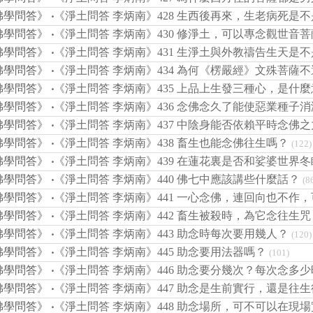
佛學問答》
‧
《淨土問答 李炳南》428 生西後再來，生老病死是
佛學問答》
‧
《淨土問答 李炳南》430 修淨土，可以專念觀世音
佛學問答》
‧
《淨土問答 李炳南》431 生淨土與外教禱告生天是
佛學問答》
‧
《淨土問答 李炳南》434 為何《楞嚴經》文殊菩薩
佛學問答》
‧
《淨土問答 李炳南》435 上品上生發三種心，是什
佛學問答》
‧
《淨土問答 李炳南》436 念佛念久了能使惡業種子
佛學問答》
‧
《淨土問答 李炳南》437 中陰身能否依賴平時念佛
佛學問答》
‧
《淨土問答 李炳南》438 畜生也能念佛往生嗎？
(122)
佛學問答》
‧
《淨土問答 李炳南》439 在蓮花裏是否和娑婆世界
佛學問答》
‧
《淨土問答 李炳南》440 佛七中應該講些什麼話？
(8
佛學問答》
‧
《淨土問答 李炳南》441 一心念佛，連回向也不作
佛學問答》
‧
《淨土問答 李炳南》442 畜生被殺時，為它念往生
佛學問答》
‧
《淨土問答 李炳南》443 助念時每次要用幾人？
(120)
佛學問答》
‧
《淨土問答 李炳南》445 助念要用法器嗎？
(101)
佛學問答》
‧
《淨土問答 李炳南》446 助念要分幾次？每次念多
佛學問答》
‧
《淨土問答 李炳南》447 助念是生前實行，還是往
佛學問答》
‧
《淨土問答 李炳南》448 助念場所，可不可以在現