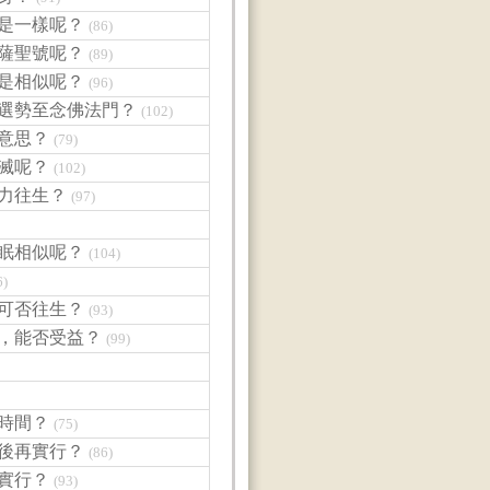
不是一樣呢？
(86)
菩薩聖號呢？
(89)
不是相似呢？
(96)
不選勢至念佛法門？
(102)
麼意思？
(79)
消滅呢？
(102)
之力往生？
(97)
冬眠相似呢？
(104)
6)
，可否往生？
(93)
咒，能否受益？
(99)
少時間？
(75)
生後再實行？
(86)
場實行？
(93)