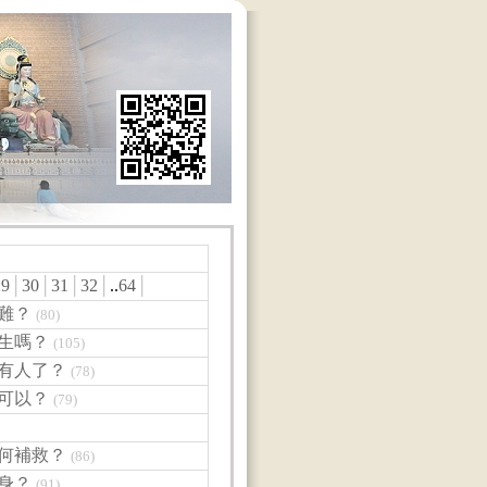
29
│
30
│
31
│
32
│
..
64
│
難？
(80)
往生嗎？
(105)
沒有人了？
(78)
也可以？
(79)
如何補救？
(86)
身？
(91)