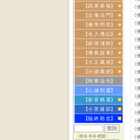
【因 果 業 報】
《
《
【念 佛 法 門】
《
【佛 學 問 答】
《
【名 人 傳 記】
《
【經 律 淺 輯】
《
【佛 典 故 事】
《
【大 正 藏 經】
《
【卍 續 藏 經】
《
《
【時 事 法 句】
《
【心 誠 則 靈】
《
【影 音 精 選】
《
【小 菩 薩 區】
《
【臨 終 助 念】
《
《
《
經名‧寺名‧標題
》
《