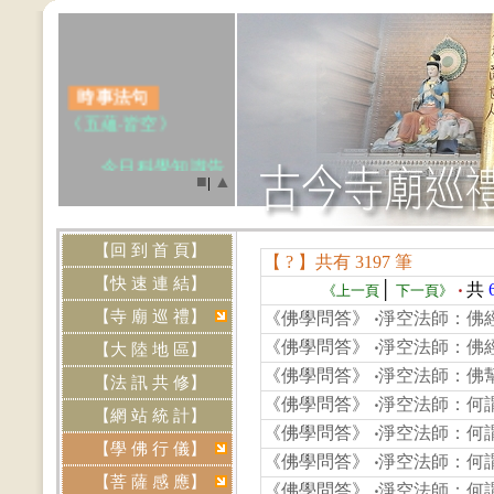
時事法句
《五蘊‧皆空》
今日科學知識告
■
▲
|
訴我們，一切物質，
皆由分子組成，而分
子是由原子組
【回 到 首 頁】
成。.....(點我閱讀)
【 ? 】共有 3197 筆
.
【快 速 連 結】
│
‧
共
《上一頁
下一頁》
【寺 廟 巡 禮】
《佛學問答》
‧
淨空法師：佛
網站資訊
《佛學問答》
‧
淨空法師：佛
【大 陸 地 區】
‧本網站《
免費刊
《佛學問答》
‧
淨空法師：佛
【法 訊 共 修】
登
》各道場法會共修
《佛學問答》
‧
淨空法師：何
及活動訊息，歡迎提
【網 站 統 計】
《佛學問答》
‧
淨空法師：何
供資料，來信請寄
【學 佛 行 儀】
Email:
《佛學問答》
‧
淨空法師：何
btly.tw@yahoo.com.tw
【菩 薩 感 應】
《佛學問答》
‧
淨空法師：何