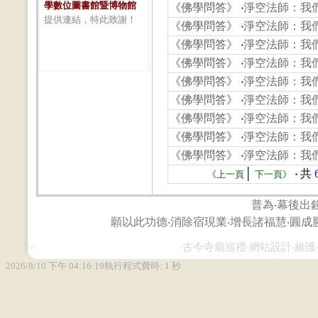
學數位圖書館暨博物館
《佛學問答》
‧
淨空法師：我
提供連結，特此致謝！
《佛學問答》
‧
淨空法師：我
《佛學問答》
‧
淨空法師：我
《佛學問答》
‧
淨空法師：我
《佛學問答》
‧
淨空法師：我
《佛學問答》
‧
淨空法師：我
《佛學問答》
‧
淨空法師：我
《佛學問答》
‧
淨空法師：我
《佛學問答》
‧
淨空法師：我
│
‧
共
《上一頁
下一頁》
普為‧幕後出
願以此功德‧消除宿現業‧增長諸福慧‧圓成
...
...
‧古今寺廟巡禮‧網站設計‧維護‧攝影‧ Zh
2026/8/10 下午 04:16:19
執行程式費時: 1 秒