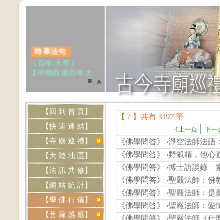
時事法句
《百年‧大旱》
【中國西南百年大
旱、大湖蒸發！】
■
▲
|
中國西南部，百年一
遇的大旱災，不只
讓.....(點我閱讀)
【回 到 首 頁】
【 ? 】共有 3197 筆
.
【快 速 連 結】
│
《上一頁
下一
【寺 廟 巡 禮】
《佛學問答》
‧
淨空法師法語
網站資訊
《佛學問答》
‧
野狐精，他心
【大 陸 地 區】
‧本網站《
免費刊
《佛學問答》
‧
博士訪談錄 索
【法 訊 共 修】
登
》各道場法會共修
《佛學問答》
‧
聖嚴法師：佛
及活動訊息，歡迎提
【網 站 統 計】
供資料，來信請寄
《佛學問答》
‧
聖嚴法師：是夢
【學 佛 行 儀】
Email:
《佛學問答》
‧
聖嚴法師：愛
btly.tw@yahoo.com.tw
【菩 薩 感 應】
《佛學問答》
‧
聖嚴法師《什