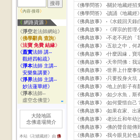
《佛學問答》
‧
關於地藏經招
《
內容‧搜尋
》
《佛學問答》
‧
讀誦《地藏經
《佛典故事》
‧
《水鏡回天錄白
《
網路資源
》
《佛典故事》
‧
《禪宗的哲理小
《
淨空
老法師網站》
《佛典故事》
‧
不老不死的「
《
佛學辭典 查詢
》
《
法寶 免費 結緣
》
《佛典故事》
‧
五欲之中，何
《
蓋實
法師 講--
《佛典故事》
‧
什麼因緣，寶
觀經四帖疏》
《佛典故事》
‧
天帝問佛：我
《
淨本
法師 主講--
《佛典故事》
‧
世界上什麼事
安樂集講要》
《佛典故事》
‧
只要投身火坑
《
淨界
法師 主講--
妙法蓮華經》
《佛典故事》
‧
地上的影子有
《
淨本
法師--
《佛典故事》
‧
如少水魚，斯
虛空念佛堂》
《佛典故事》
‧
如何愛惜自己
《佛典故事》
‧
如果在家、出
大陸地區
《佛典故事》
‧
老比丘和年幼
念佛道場簡介
《佛典故事》
‧
佛的聲音能傳
《佛典故事》
‧
我今眼見於色
本站《卍續藏經》由
佛