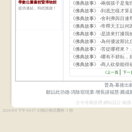
學數位圖書館暨博物館
《佛典故事》
‧
兩個孩子是鬼
提供連結，特此致謝！
《佛典故事》
‧
到底怎樣才算
《佛典故事》
‧
舍利弗與目連
《佛典故事》
‧
帝釋天王以何
《佛典故事》
‧
是誰來打擾我
《佛典故事》
‧
為何優波斯比
《佛典故事》
‧
苦從哪裡來？
《佛典故事》
‧
哪有不耕耘，
《佛典故事》
‧
商人砍柴能得福
│
《上一頁
下一
普為‧幕後出
願以此功德‧消除宿現業‧增長諸福慧‧圓成
...
...
‧古今寺廟巡禮‧網站設計‧維護‧攝影‧ Zh
2026/8/8 下午 04:07:43
執行程式費時: 1 秒